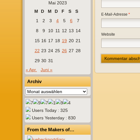
Mai 2023
M
D
M
D
F
S
S
E-Mail-Adresse
*
1
2
3
4
5
6
7
8
9
10
11
12
13
14
Website
15
16
17
18
19
20
21
22
23
24
25
26
27
28
29
30
31
« Apr.
Juni »
Archiv
Archiv
Users Today : 325
Users Yesterday : 830
From the Makers of…