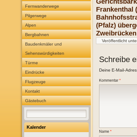
Gerichtsbark
Fernwanderwege
Frankenthal 
Pilgerwege
Bahnhofsstra
(Pfalz) über
Alpen
Zweibrücken
Bergbahnen
Veröffentlicht unte
Baudenkmäler und
Sehenswürdigkeiten
Schreibe 
Türme
Deine E-Mail-Adresse
Eindrücke
Kommentar
*
Flugzeuge
Kontakt
Gästebuch
Kalender
Name
*