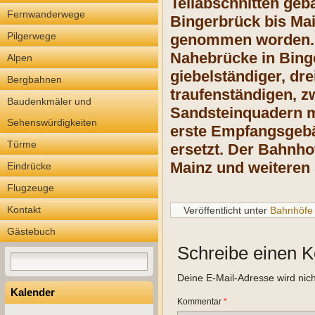
Teilabschnitten geb
Fernwanderwege
Bingerbrück bis Mai
Pilgerwege
genommen worden. D
Nahebrücke in Bing
Alpen
giebelständiger, dre
Bergbahnen
traufenständigen, 
Baudenkmäler und
Sandsteinquadern mi
Sehenswürdigkeiten
erste Empfangsgebä
Türme
ersetzt. Der Bahnho
Mainz und weiteren 
Eindrücke
Flugzeuge
Kontakt
Veröffentlicht unter
Bahnhöfe
Gästebuch
Schreibe einen 
Deine E-Mail-Adresse wird nicht
Kalender
Kommentar
*