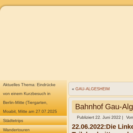
Aktuelles Thema: Eindrücke
«
GAU-ALGESHEIM
von einem Kurzbesuch in
Berlin-Mitte (Tiergarten,
Bahnhof Gau-Al
Moabit, Mitte am 27.07.2025
Publiziert
22. Juni 2022
|
Vo
Städtetrips
22.06.2022:
Die Link
Wandertouren