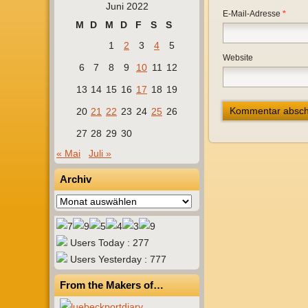
Juni 2022
E-Mail-Adresse
*
M
D
M
D
F
S
S
1
2
3
4
5
Website
6
7
8
9
10
11
12
13
14
15
16
17
18
19
20
21
22
23
24
25
26
27
28
29
30
« Mai
Juli »
Archiv
Archiv
Users Today : 277
Users Yesterday : 777
From the Makers of…