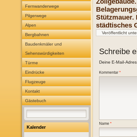
Zollgebäude.
Fernwanderwege
Belagerungsg
Pilgerwege
Stützmauer. 
städtisches 
Alpen
Veröffentlicht unte
Bergbahnen
Baudenkmäler und
Schreibe 
Sehenswürdigkeiten
Deine E-Mail-Adresse
Türme
Eindrücke
Kommentar
*
Flugzeuge
Kontakt
Gästebuch
Name
*
Kalender