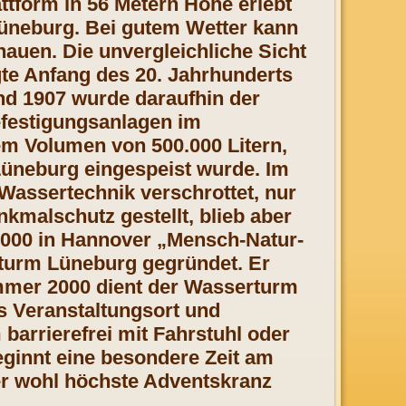
attform in 56 Metern Höhe erlebt
üneburg. Bei gutem Wetter kann
auen. Die unvergleichliche Sicht
te Anfang des 20. Jahrhunderts
d 1907 wurde daraufhin der
efestigungsanlagen im
inem Volumen von 500.000 Litern,
Lüneburg eingespeist wurde. Im
 Wassertechnik verschrottet, nur
kmalschutz gestellt, blieb aber
2000 in Hannover „Mensch-Natur-
rturm Lüneburg gegründet. Er
mmer 2000 dient der Wasserturm
s Veranstaltungsort und
barrierefrei mit Fahrstuhl oder
eginnt eine besondere Zeit am
r wohl höchste Adventskranz