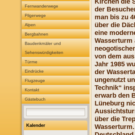
Kirchen die S
Fernwanderwege
der Besucher
Pilgerwege
man bis zu 4
über die Däc
Alpen
eine moderne
Bergbahnen
Wasserturm a
Baudenkmäler und
neogotischen 
Sehenswürdigkeiten
von dem aus 
Türme
Jahr 1985 wu
der Wasserta
Eindrücke
ungenutzt un
Flugzeuge
Technik“ ins
Kontakt
erwarb den B
Gästebuch
Lüneburg nic
Aussichtstur
über die Tre
Kalender
Wasserturm.
Deutschland a