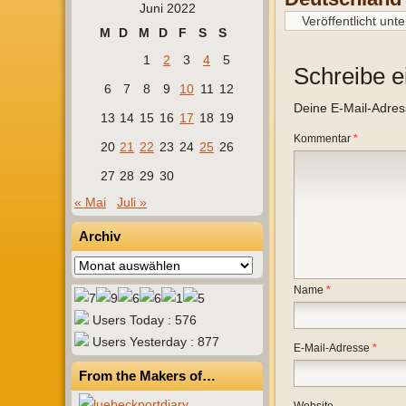
Juni 2022
Veröffentlicht unte
M
D
M
D
F
S
S
1
2
3
4
5
Schreibe 
6
7
8
9
10
11
12
Deine E-Mail-Adresse
13
14
15
16
17
18
19
Kommentar
*
20
21
22
23
24
25
26
27
28
29
30
« Mai
Juli »
Archiv
Archiv
Name
*
Users Today : 576
Users Yesterday : 877
E-Mail-Adresse
*
From the Makers of…