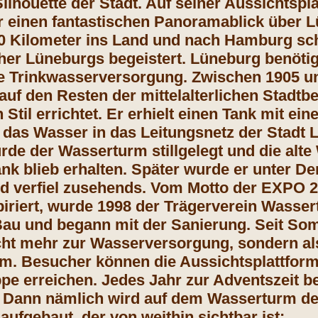
ilhouette der Stadt. Auf seiner Aussichtspl
 einen fantastischen Panoramablick über L
0 Kilometer ins Land und nach Hamburg sch
her Lüneburgs begeistert. Lüneburg benötig
 Trinkwasserversorgung. Zwischen 1905 un
uf den Resten der mittelalterlichen Stadtb
Stil errichtet. Er erhielt einen Tank mit e
das Wasser in das Leitungsnetz der Stadt 
rde der Wasserturm stillgelegt und die alte
nk blieb erhalten. Später wurde er unter Den
d verfiel zusehends. Vom Motto der EXPO 
piriert, wurde 1998 der Trägerverein Wasse
au und begann mit der Sanierung. Seit So
ht mehr zur Wasserversorgung, sondern al
m. Besucher können die Aussichtsplattform 
ppe erreichen. Jedes Jahr zur Adventszeit b
 Dann nämlich wird auf dem Wasserturm de
ufgebaut, der von weithin sichtbar ist: