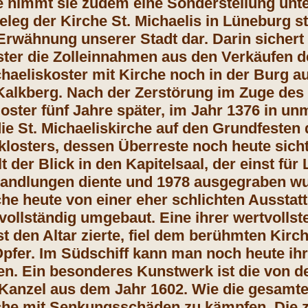
e nimmt sie zudem eine Sonderstellung unt
eleg der Kirche St. Michaelis in Lüneburg stel
Erwähnung unserer Stadt dar. Darin sichert 
ster die Zolleinnahmen aus den Verkäufen d
chaeliskoster mit Kirche noch in der Burg a
Kalkberg
. Nach der Zerstörung im Zuge des
ster fünf Jahre später, im Jahr 1376 in unm
die St. Michaeliskirche auf den Grundfesten
klosters, dessen Überreste noch heute sich
lt der Blick in den Kapitelsaal, der einst fü
handlungen diente und 1978 ausgegraben w
che heute von einer eher schlichten Ausstat
vollständig umgebaut. Eine ihrer wertvollst
nst den Altar zierte, fiel dem berühmten Kir
fer. Im Südschiff kann man noch heute ihr
en. Ein besonderes Kunstwerk ist die von
Kanzel aus dem Jahr 1602.
Wie die gesamte 
che mit Senkungsschäden zu kämpfen. Die z