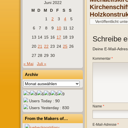
Juni 2022
Kirchenschif
M
D
M
D
F
S
S
Holzkonstrukt
1
2
3
4
5
Veröffentlicht unte
6
7
8
9
10
11
12
Schreibe 
13
14
15
16
17
18
19
20
21
22
23
24
25
26
Deine E-Mail-Adresse
27
28
29
30
Kommentar
*
« Mai
Juli »
Archiv
Archiv
Users Today : 90
Name
*
Users Yesterday : 830
From the Makers of…
E-Mail-Adresse
*