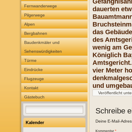
Gefängnisanb
Fernwanderwege
dauerten etw
Pilgerwege
Bauamtmanns
Bruchsteinma
Alpen
das Gebäude 
Bergbahnen
des Amtsgeri
Baudenkmäler und
wenig am Geb
Sehenswürdigkeiten
Königlich Ba
Türme
Amtsgericht.
vier Meter h
Eindrücke
denkmalgesc
Flugzeuge
und umgebau
Kontakt
Veröffentlicht unte
Gästebuch
Schreibe 
Deine E-Mail-Adresse
Kalender
Kommentar
*