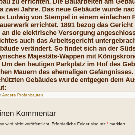
au zu errichten. Die Bauarbeiten am Gebäu
a zwei Jahre. Das neue Gebäude wurde nach
 Ludwig von Stempel in einem einfachen Re
uerwerk errichtet. 1891 bezog das Gerich
an die elektrische Versorgung angeschlos
chtes auch das Arbeitsgericht untergebrach
äude verändert. So findet sich an der Süd
yrisches Majestäts-Wappen mit Königskrone 
 Um den heutigen Parkplatz im Hof des Geb
ohen Mauern des ehemaligen Gefängnisses. 
hützten Gebäudes wurde entgegen dem Aus
t:
r
Andere Profanbauten
einen Kommentar
 wird nicht veröffentlicht.
Erforderliche Felder sind mit
*
markiert