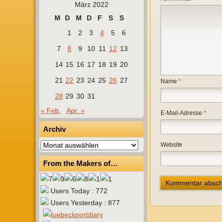
März 2022
M
D
M
D
F
S
S
1
2
3
4
5
6
7
8
9
10
11
12
13
14
15
16
17
18
19
20
21
22
23
24
25
26
27
Name
*
28
29
30
31
« Feb.
Apr. »
E-Mail-Adresse
*
Archiv
Archiv
Website
From the Makers of…
Users Today : 772
Users Yesterday : 877