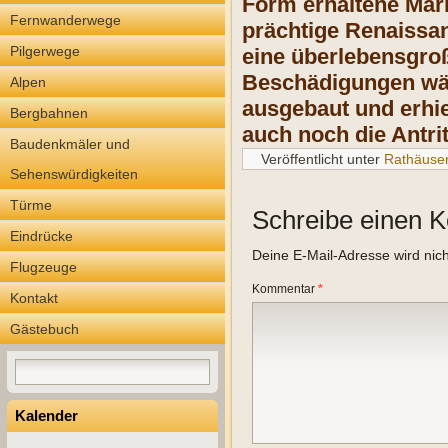
Form erhaltene Mark
Fernwanderwege
prächtige Renaissan
Pilgerwege
eine überlebensgroß
Beschädigungen wäh
Alpen
ausgebaut und erhie
Bergbahnen
auch noch die Antr
Baudenkmäler und
Veröffentlicht unter
Rathäuse
Sehenswürdigkeiten
Türme
Schreibe einen 
Eindrücke
Deine E-Mail-Adresse wird nicht
Flugzeuge
Kommentar
*
Kontakt
Gästebuch
Kalender