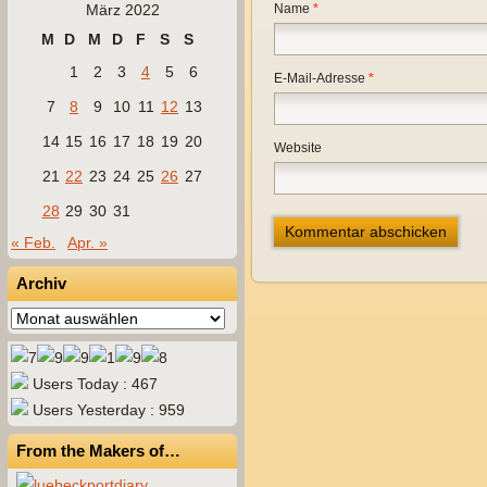
März 2022
Name
*
M
D
M
D
F
S
S
1
2
3
4
5
6
E-Mail-Adresse
*
7
8
9
10
11
12
13
14
15
16
17
18
19
20
Website
21
22
23
24
25
26
27
28
29
30
31
« Feb.
Apr. »
Archiv
Archiv
Users Today : 467
Users Yesterday : 959
From the Makers of…