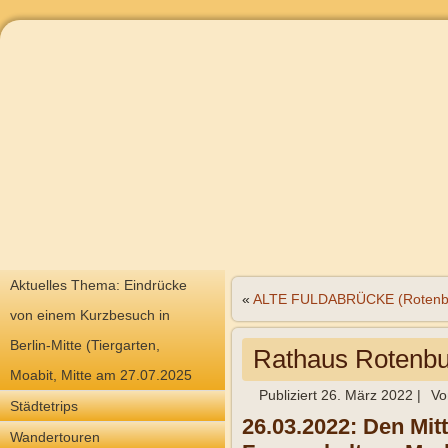
Aktuelles Thema: Eindrücke
«
ALTE FULDABRÜCKE (Rotenbur
von einem Kurzbesuch in
Berlin-Mitte (Tiergarten,
Rathaus Rotenbu
Moabit, Mitte am 27.07.2025
Publiziert
26. März 2022
|
Vo
Städtetrips
26.03.2022: Den Mitt
Wandertouren