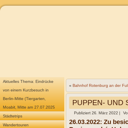
Aktuelles Thema: Eindrücke
«
Bahnhof Rotenburg an der Fu
von einem Kurzbesuch in
Berlin-Mitte (Tiergarten,
PUPPEN- UND S
Moabit, Mitte am 27.07.2025
Publiziert
26. März 2022
|
Vo
Städtetrips
26.03.2022:
Zu besi
Wandertouren