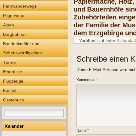
Papiermaché, Holz, 
Fernwanderwege
und Bauernhöfe sind
Pilgerwege
Zubehörteilen einger
der Familie der Mu
Alpen
dem Erzgebirge un
Bergbahnen
Veröffentlicht unter
Kulturstät
Baudenkmäler und
Sehenswürdigkeiten
Schreibe einen 
Türme
Deine E-Mail-Adresse wird nicht
Eindrücke
Kommentar
*
Flugzeuge
Kontakt
Gästebuch
Kalender
Name
*