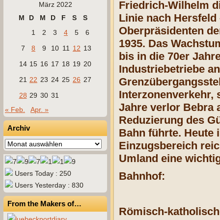
Friedrich-Wilhelm d
März 2022
Linie nach Hersfeld
M
D
M
D
F
S
S
Oberpräsidenten de
1
2
3
4
5
6
1935. Das Wachstum 
7
8
9
10
11
12
13
bis in die 70er Jah
14
15
16
17
18
19
20
Industriebetriebe a
21
22
23
24
25
26
27
Grenzübergangsstel
Interzonenverkehr, 
28
29
30
31
Jahre verlor Bebra
« Feb.
Apr. »
Reduzierung des Gü
Archiv
Bahn führte. Heute i
Archiv
Einzugsbereich reic
Umland eine wichti
Users Today : 250
Bahnhof:
Users Yesterday : 830
From the Makers of…
Römisch-katholische 