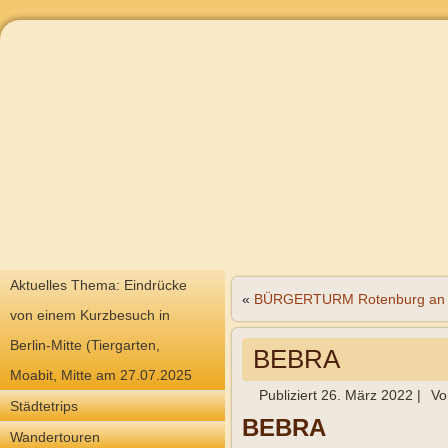
Aktuelles Thema: Eindrücke
«
BÜRGERTURM Rotenburg an d
von einem Kurzbesuch in
Berlin-Mitte (Tiergarten,
BEBRA
Moabit, Mitte am 27.07.2025
Publiziert
26. März 2022
|
Vo
Städtetrips
BEBRA
Wandertouren