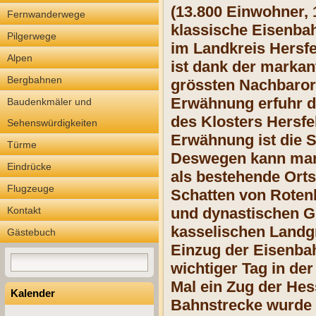
(13.800 Einwohner, 
Fernwanderwege
klassische Eisenbah
Pilgerwege
im Landkreis Hersfe
Alpen
ist dank der markan
Bergbahnen
grössten Nachbarort
Erwähnung erfuhr di
Baudenkmäler und
des Klosters Hersfe
Sehenswürdigkeiten
Erwähnung ist die 
Türme
Deswegen kann man 
Eindrücke
als bestehende Orts
Flugzeuge
Schatten von Rotenb
Kontakt
und dynastischen Gr
kasselischen Landgr
Gästebuch
Einzug der Eisenbah
wichtiger Tag in der
Mal ein Zug der Hes
Kalender
Bahnstrecke wurde a