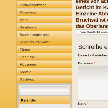
eines von ac
Fernwanderwege
Gericht im K
Pilgerwege
Einzelne Abt
Bruchsal ist
Alpen
das Oberland
Bergbahnen
Veröffentlicht unte
Baudenkmäler und
Sehenswürdigkeiten
Schreibe 
Türme
Deine E-Mail-Adresse
Eindrücke
Kommentar
*
Flugzeuge
Kontakt
Gästebuch
Kalender
Name
*