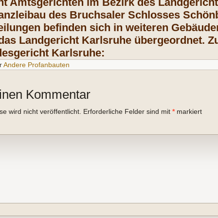
ht Amtsgerichten im Bezirk des Landgerichts
anzleibau des Bruchsaler Schlosses Schönb
eilungen befinden sich in weiteren Gebäud
 das Landgericht Karlsruhe übergeordnet. Z
esgericht Karlsruhe:
r
Andere Profanbauten
einen Kommentar
 wird nicht veröffentlicht.
Erforderliche Felder sind mit
*
markiert