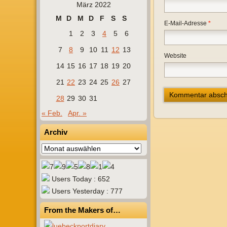
März 2022
M
D
M
D
F
S
S
E-Mail-Adresse
*
1
2
3
4
5
6
7
8
9
10
11
12
13
Website
14
15
16
17
18
19
20
21
22
23
24
25
26
27
28
29
30
31
« Feb.
Apr. »
Archiv
Archiv
Users Today : 652
Users Yesterday : 777
From the Makers of…