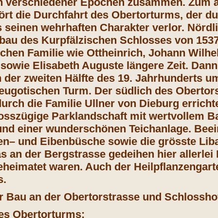
n verschiedener Epochen zusammen. Zum äl
rt die Durchfahrt des Obertorturms, der d
 seinen wehrhaften Charakter verlor. Nördli
au des Kurpfälzischen Schlosses von 1537 
lichen Familie wie Ottheinrich, Johann Wilh
 sowie Elisabeth Auguste längere Zeit. Dann 
 der zweiten Hälfte des 19. Jahrhunderts u
neugotischen Turm. Der südlich des Obertor
urch die Familie Ullner von Dieburg errichte
rosszügige Parklandschaft mit wertvollem 
nd einer wunderschönen Teichanlage. Beei
n– und Eibenbüsche sowie die grösste Lib
s an der Bergstrasse gedeihen hier allerlei
eheimatet waren. Auch der Heilpflanzengarte
s.
r Bau an der Obertorstrasse und Schlossho
es Obertorturms: