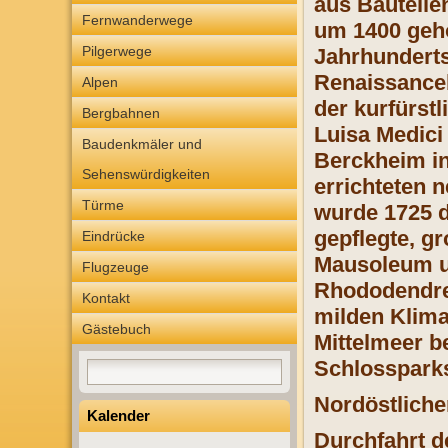
aus Bauteile
Fernwanderwege
um 1400 gehö
Pilgerwege
Jahrhunderts
Renaissanceb
Alpen
der kurfürst
Bergbahnen
Luisa Medici
Baudenkmäler und
Berckheim in
Sehenswürdigkeiten
errichteten 
Türme
wurde 1725 d
gepflegte, g
Eindrücke
Mausoleum u
Flugzeuge
Rhododendre
Kontakt
milden Klima
Gästebuch
Mittelmeer b
Schlosspark
Nordöstliche
Kalender
Durchfahrt d