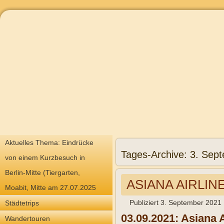
Aktuelles Thema: Eindrücke
Tages-Archive:
3. Sep
von einem Kurzbesuch in
Berlin-Mitte (Tiergarten,
ASIANA AIRLIN
Moabit, Mitte am 27.07.2025
Publiziert
3. September 2021
Städtetrips
03.09.2021: Asiana 
Wandertouren