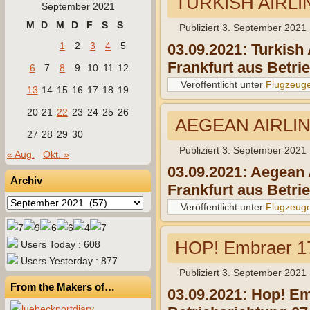
TURKISH AIRLI
September 2021
M
D
M
D
F
S
S
Publiziert
3. September 2021
1
2
3
4
5
03.09.2021: Turkish
Frankfurt aus Betri
6
7
8
9
10
11
12
Veröffentlicht unter
Flugzeug
13
14
15
16
17
18
19
20
21
22
23
24
25
26
AEGEAN AIRLIN
27
28
29
30
Publiziert
3. September 2021
« Aug.
Okt. »
03.09.2021: Aegean 
Archiv
Frankfurt aus Betri
Archiv
Veröffentlicht unter
Flugzeug
HOP! Embraer 
Users Today : 608
Users Yesterday : 877
Publiziert
3. September 2021
From the Makers of…
03.09.2021: Hop! E