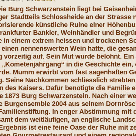
Die Burg Schwarzenstein liegt bei Geisenhe
er Stadtteils Schlossheide an der Strasse
torisierende künstliche Ruine einer Höhen
Frankfurter Bankier, Weinhändler und Begrü
 in einem extrem heissen und trockenen 
 einen nennenswerten Wein hatte, die gesa
 vorzeitig auf. Sein Mut wurde belohnt. Ein
l „Kometenjahrgang“ in die Geschichte ein, 
urde. Mumm erwirbt vom fast sagenhaften G
. Seine Nachkommen schliesslich strebten
en des Kaisers. Dafür benötigte die Familie
te 1873 Burg Schwarzenstein. Nach einer w
 Burgensemble 2004 aus seinem Dornrösche
 Familienstiftung. In enger Abstimmung mit
amt dem weitläufigen, an englische Landsch
 Ergebnis ist eine feine Oase der Ruhe mit
ten Gourmetrestaurant und einem regional