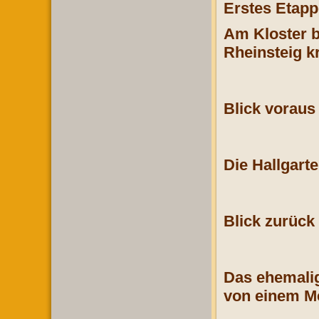
Erstes Etapp
Am Kloster b
Rheinsteig k
Blick voraus
Die Hallgar
Blick zurüc
Das ehemalig
von einem Me