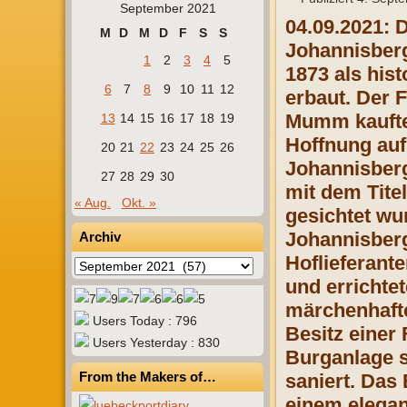
September 2021
04.09.2021: 
M
D
M
D
F
S
S
Johannisberg
1
2
3
4
5
1873 als his
6
7
8
9
10
11
12
erbaut. Der 
Mumm kaufte
13
14
15
16
17
18
19
Hoffnung auf
20
21
22
23
24
25
26
Johannisberg
27
28
29
30
mit dem Tite
« Aug.
Okt. »
gesichtet w
Johannisberg
Archiv
Hoflieferant
Archiv
und errichte
märchenhafte
Users Today : 796
Besitz einer
Users Yesterday : 830
Burganlage s
From the Makers of…
saniert. Das
einem elegan