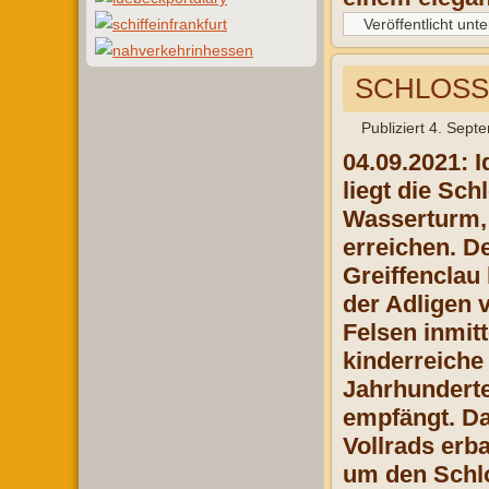
Veröffentlicht unte
SCHLOSS
Publiziert
4. Sept
04.09.2021: 
liegt die Sch
Wasserturm, 
erreichen. D
Greiffenclau
der Adligen 
Felsen inmit
kinderreiche
Jahrhunderte
empfängt. Da
Vollrads erb
um den Schl