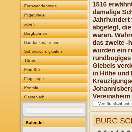
1516 erwähnt
Fernwanderwege
damalige Sch
Pilgerwege
Jahrhundert 
Alpen
abgelegt, di
Bergbahnen
waren. Währe
das zweite -
Baudenkmäler und
wurden ein r
Sehenswürdigkeiten
rundbogiges 
Türme
Giebels verd
Eindrücke
in Höhe und 
Flugzeuge
Kreuzigungsg
Johannisberg
Kontakt
Vereinsheim 
Gästebuch
Veröffentlicht unte
BURG SC
Kalender
Publiziert
4. Sept