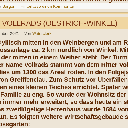
r
Burgen
|
Hinterlasse einen Kommentar
 VOLLRADS (OESTRICH-WINKEL)
ember 2021
|
Von
Waterclerk
Idyllisch mitten in den Weinbergen und am 
lossanlage ca. 2 km nördlich von Winkel. Mit
der mitten in einem Weiher steht. Der Turm 
er Name Vollrads stammt von dem Ritter Vol
 lies um 1300 das Areal roden. In den Folge
von Greiffenclau. Zum Schutz vor Überfälle
ten eines kleinen Teiches errichtet. Später
 Familie zu eng. So wurde der Wohnsitz der 
 immer mehr erweitert, so dass heute ein s
s zweiflügelige Herrenhaus wurde 1684 von 
aut. Es folgten weitere Wirtschaftsgebäud
ossgarten: