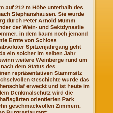
im auf 212 m Höhe unterhalb des
 nach Stephanshausen. Sie wurde
burg durch Peter Arnold Mumm
nder der Wein- und Sektdynastie
Sommer, in dem kaum noch jemand
mte Ernte von Schloss
 absoluter Spitzenjahrgang geht
da ein solcher im selben Jahr
ewinn weitere Weinberge rund um
 nach dem Status des
 einen repräsentativen Stammsitz
echselvollen Geschichte wurde das
nschlaf erweckt und ist heute im
 dem Denkmalschutz wird die
aftsgärten orientierten Park
 zehn geschmackvollen Zimmern,
en Burgrestaurant: