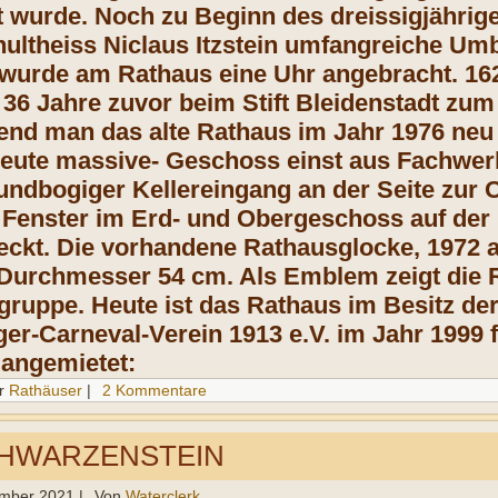
 wurde. Noch zu Beginn des dreissigjährigen
ultheiss Niclaus Itzstein umfangreiche Um
wurde am Rathaus eine Uhr angebracht. 16
e 36 Jahre zuvor beim Stift Bleidenstadt zu
nd man das alte Rathaus im Jahr 1976 neu ve
heute massive- Geschoss einst aus Fachwer
undbogiger Kellereingang an der Seite zur
Fenster im Erd- und Obergeschoss auf der l
eckt. Die vorhandene Rathausglocke, 1972 au
Durchmesser 54 cm. Als Emblem zeigt die 
ruppe. Heute ist das Rathaus im Besitz d
er-Carneval-Verein 1913 e.V. im Jahr 1999 f
angemietet:
r
Rathäuser
|
2 Kommentare
HWARZENSTEIN
ember 2021
|
Von
Waterclerk