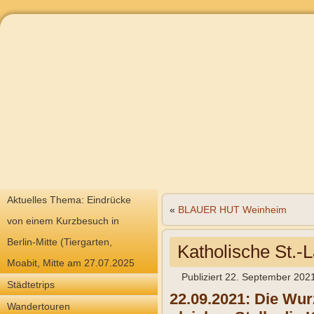
Aktuelles Thema: Eindrücke
«
BLAUER HUT Weinheim
von einem Kurzbesuch in
Berlin-Mitte (Tiergarten,
Katholische St.-
Moabit, Mitte am 27.07.2025
Publiziert
22. September 202
Städtetrips
22.09.2021: Die Wur
Wandertouren