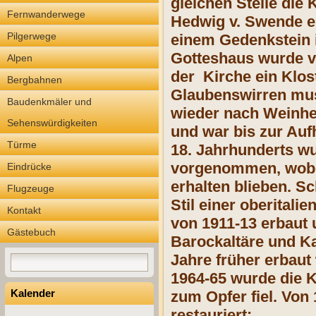
gleichen Stelle die 
Fernwanderwege
Hedwig v. Swende ei
Pilgerwege
einem Gedenkstein i
Gotteshaus wurde v
Alpen
der Kirche ein Klos
Bergbahnen
Glaubenswirren muss
Baudenkmäler und
wieder nach Weinhe
Sehenswürdigkeiten
und war bis zur Au
Türme
18. Jahrhunderts wu
vorgenommen, wobei
Eindrücke
erhalten blieben. S
Flugzeuge
Stil einer oberital
Kontakt
von 1911-13 erbaut 
Gästebuch
Barockaltäre und K
Jahre früher erbaut
1964-65 wurde die K
Kalender
zum Opfer fiel. Von
restauriert: