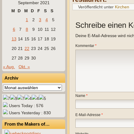
September 2021
Veröffentlicht unter
Kirchen
M
D
M
D
F
S
S
1
2
3
4
5
Schreibe einen 
6
7
8
9
10
11
12
Deine E-Mail-Adresse wird nicht
13
14
15
16
17
18
19
Kommentar
*
20
21
22
23
24
25
26
27
28
29
30
« Aug.
Okt. »
Archiv
Archiv
Name
*
Users Today : 576
Users Yesterday : 830
E-Mail-Adresse
*
From the Makers of…