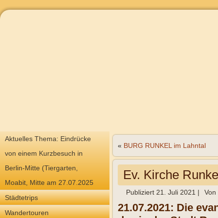
Aktuelles Thema: Eindrücke
«
BURG RUNKEL im Lahntal
von einem Kurzbesuch in
Berlin-Mitte (Tiergarten,
Ev. Kirche Runk
Moabit, Mitte am 27.07.2025
Publiziert
21. Juli 2021
|
Von
Städtetrips
21.07.2021: Die eva
Wandertouren