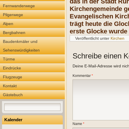
das in der Stadt Ru
Fernwanderwege
Kirchengemeinde ge
Pilgerwege
Evangelischen Kirc
trägt heute die Glo
Alpen
erste Glocke wurde 
Bergbahnen
Veröffentlicht unter
Kirchen
Baudenkmäler und
Sehenswürdigkeiten
Schreibe einen 
Türme
Deine E-Mail-Adresse wird nicht
Eindrücke
Kommentar
*
Flugzeuge
Kontakt
Gästebuch
Kalender
Name
*