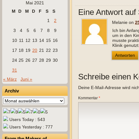
Mai 2021
Eine Antwort 
M
D
M
D
F
S
S
1
2
Melanie on
2
3
4
5
6
7
8
9
Ich bin Anfan
um in den Kin
10
11
12
13
14
15
16
musste prakt
Klinik genutz
17
18
19
20
21
22
23
Antworten
24
25
26
27
28
29
30
31
Schreibe einen 
« März
Juni »
Deine E-Mail-Adresse wird nicht
Archiv
Kommentar
*
Archiv
Users Today : 543
Users Yesterday : 777
From the Makers of…