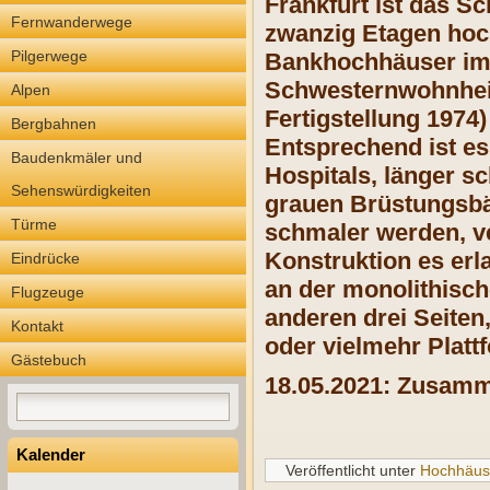
Frankfurt ist das S
Fernwanderwege
zwanzig Etagen hoc
Pilgerwege
Bankhochhäuser im W
Schwesternwohnheim
Alpen
Fertigstellung 1974)
Bergbahnen
Entsprechend ist e
Baudenkmäler und
Hospitals, länger sc
Sehenswürdigkeiten
grauen Brüstungsbä
Türme
schmaler werden, v
Konstruktion es erl
Eindrücke
an der monolithisch
Flugzeuge
anderen drei Seiten
Kontakt
oder vielmehr Plat
Gästebuch
18.05.2021: Zusamme
Kalender
Veröffentlicht unter
Hochhäus