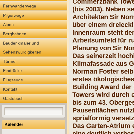
Commerzbank Tower 
Fernwanderwege
(bis 2003). Neben s
Pilgerwege
Architekten Sir Nor
über einem dreiecki
Alpen
Innenraum steht de
Bergbahnen
Arbeitsumfeld für r
Baudenkmäler und
Planung von Sir Nor
Sehenswürdigkeiten
Das seinerzeit hoch
Türme
Klimafassade aus Gl
Norman Foster selb
Eindrücke
erstes ökologische
Flugzeuge
Building Award der
Kontakt
Towers wird durch 
Gästebuch
bis zum 43. Oberges
Pausenflächen nutzb
sprialförmig verse
Kalender
Das Garten-Atrium e
eine deutlich verbes