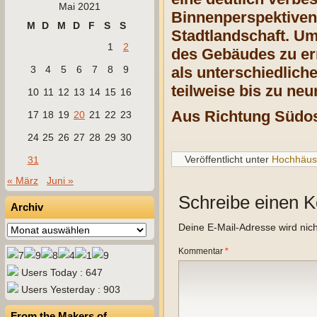
Mai 2021
Binnenperspektiven
M
D
M
D
F
S
S
Stadtlandschaft. Um
1
2
des Gebäudes zu er
3
4
5
6
7
8
9
als unterschiedlic
teilweise bis zu ne
10
11
12
13
14
15
16
Aus Richtung Südos
17
18
19
20
21
22
23
24
25
26
27
28
29
30
Veröffentlicht unter
Hochhäus
31
« März
Juni »
Schreibe einen 
Archiv
Deine E-Mail-Adresse wird nicht
Archiv
Kommentar
*
Users Today : 647
Users Yesterday : 903
From the Makers of…