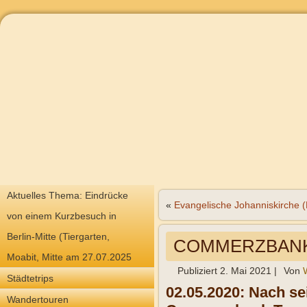
Aktuelles Thema: Eindrücke
«
Evangelische Johanniskirche 
von einem Kurzbesuch in
Berlin-Mitte (Tiergarten,
COMMERZBANK T
Moabit, Mitte am 27.07.2025
Publiziert
2. Mai 2021
|
Von
Städtetrips
02.05.2020: Nach se
Wandertouren