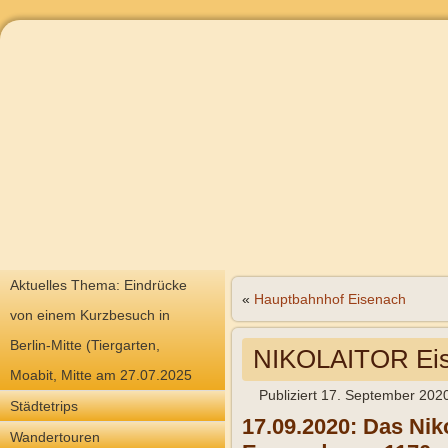
Aktuelles Thema: Eindrücke
«
Hauptbahnhof Eisenach
von einem Kurzbesuch in
Berlin-Mitte (Tiergarten,
NIKOLAITOR Ei
Moabit, Mitte am 27.07.2025
Publiziert
17. September 202
Städtetrips
17.09.2020: Das Niko
Wandertouren