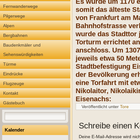
Es wurde um 1170 et
Fernwanderwege
somit das älteste St
Pilgerwege
von Frankfurt am M
Bahnhofstrasse verl
Alpen
wurde das Stadttor 
Bergbahnen
Torturm errichtet a
Baudenkmäler und
anschloss. Um 1307 
Sehenswürdigkeiten
jeweils etwa 50 Met
Türme
Stadtbefestigung Ei
der Bevölkerung erh
Eindrücke
eine Torfahrt mit e
Flugzeuge
Nikolaitor, Nikolai
Kontakt
Eisenachs:
Gästebuch
Veröffentlicht unter
Tore
Schreibe einen 
Kalender
Deine E-Mail-Adresse wird nicht