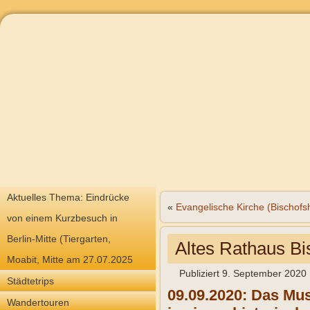
Aktuelles Thema: Eindrücke
«
Evangelische Kirche (Bischofs
von einem Kurzbesuch in
Berlin-Mitte (Tiergarten,
Altes Rathaus Bi
Moabit, Mitte am 27.07.2025
Publiziert
9. September 2020
Städtetrips
09.09.2020: Das Mu
Wandertouren