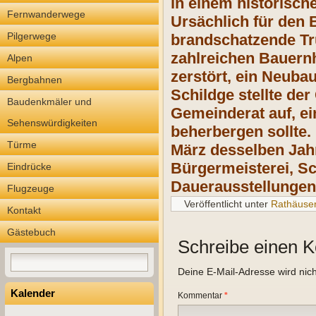
in einem historisch
Fernwanderwege
Ursächlich für den
Pilgerwege
brandschatzende Tr
zahlreichen Bauern
Alpen
zerstört, ein Neuba
Bergbahnen
Schildge stellte de
Baudenkmäler und
Gemeinderat auf, ei
Sehenswürdigkeiten
beherbergen sollte.
Türme
März desselben Jahr
Bürgermeisterei, S
Eindrücke
Dauerausstellungen 
Flugzeuge
Veröffentlicht unter
Rathäuse
Kontakt
Gästebuch
Schreibe einen 
Deine E-Mail-Adresse wird nicht
Kalender
Kommentar
*