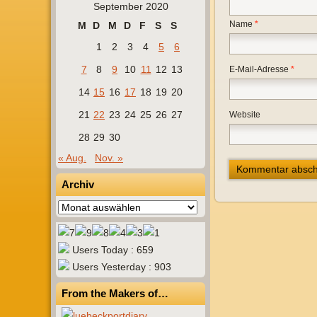
September 2020
Name
*
M
D
M
D
F
S
S
1
2
3
4
5
6
7
8
9
10
11
12
13
E-Mail-Adresse
*
14
15
16
17
18
19
20
21
22
23
24
25
26
27
Website
28
29
30
« Aug.
Nov. »
Archiv
Archiv
Users Today : 659
Users Yesterday : 903
From the Makers of…