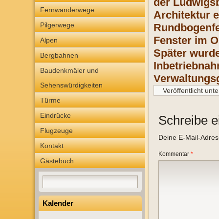
der Ludwigsba
Fernwanderwege
Architektur 
Pilgerwege
Rundbogenfen
Fenster im 
Alpen
Später wurde
Bergbahnen
Inbetriebna
Baudenkmäler und
Verwaltungs
Sehenswürdigkeiten
Veröffentlicht unte
Türme
Eindrücke
Schreibe 
Flugzeuge
Deine E-Mail-Adresse
Kontakt
Kommentar
*
Gästebuch
Kalender