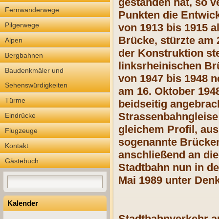
gestanden hat, so v
Fernwanderwege
Punkten die Entwic
Pilgerwege
von 1913 bis 1915 a
Brücke, stürzte am 
Alpen
der Konstruktion s
Bergbahnen
linksrheinischen B
Baudenkmäler und
von 1947 bis 1948 ne
Sehenswürdigkeiten
am 16. Oktober 194
Türme
beidseitig angebra
Strassenbahngleise 
Eindrücke
gleichem Profil, au
Flugzeuge
sogenannte Brückenz
Kontakt
anschließend an die
Gästebuch
Stadtbahn nun in de
Mai 1989 unter Denk
Kalender
Stadtbahnverkehr a