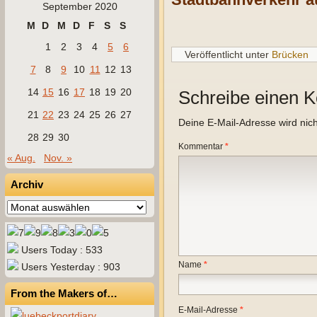
September 2020
M
D
M
D
F
S
S
1
2
3
4
5
6
Veröffentlicht unter
Brücken
7
8
9
10
11
12
13
14
15
16
17
18
19
20
Schreibe einen 
21
22
23
24
25
26
27
Deine E-Mail-Adresse wird nicht
28
29
30
Kommentar
*
« Aug.
Nov. »
Archiv
Archiv
Users Today : 533
Name
*
Users Yesterday : 903
From the Makers of…
E-Mail-Adresse
*