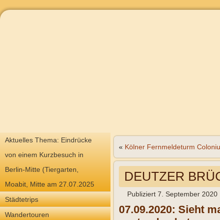
Aktuelles Thema: Eindrücke
«
Kölner Fernmeldeturm Coloni
von einem Kurzbesuch in
Berlin-Mitte (Tiergarten,
DEUTZER BRÜCK
Moabit, Mitte am 27.07.2025
Publiziert
7. September 2020
Städtetrips
07.09.2020: Sieht m
Wandertouren