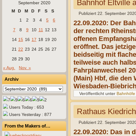
Bahnhof Eltville
September 2020
M
D
M
D
F
S
S
Publiziert
22. September 202
1
2
3
4
5
6
22.09.2020:
Der Bahn
der rechten Rheins
7
8
9
10
11
12
13
offenen Empfangsh
14
15
16
17
18
19
20
eröffnet. Das jetz
21
22
23
24
25
26
27
beidseitig mit flac
28
29
30
teilweise auch halb
« Aug.
Nov. »
Fahrplanwechsel 201
(Main) Hbf, die den
Archiv
Wiesbaden-Biebrich 
Archiv
Veröffentlicht unter
Bahnhöfe
Users Today : 653
Rathaus Kiedrich
Users Yesterday : 877
Publiziert
22. September 202
From the Makers of…
22.09.2020: Das in 