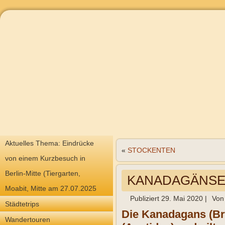
Aktuelles Thema: Eindrücke
«
STOCKENTEN
von einem Kurzbesuch in
Berlin-Mitte (Tiergarten,
KANADAGÄNS
Moabit, Mitte am 27.07.2025
Publiziert
29. Mai 2020
|
Von
Städtetrips
Die Kanadagans (Bra
Wandertouren