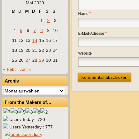
Mai 2020
M
D
M
D
F
S
S
Name
*
1
2
3
4
5
6
7
8
9
10
E-Mail-Adresse
*
11
12
13
14
15
16
17
18
19
20
21
22
23
24
Website
25
26
27
28
29
30
31
« Feb.
Juni »
Archiv
Archiv
From the Makers of…
Users Today : 720
Users Yesterday : 777