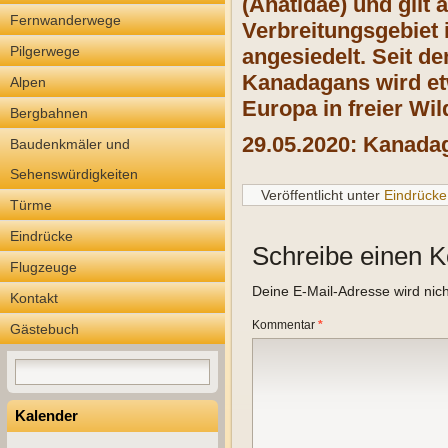
(Anatidae) und gilt
Fernwanderwege
Verbreitungsgebiet 
Pilgerwege
angesiedelt. Seit de
Kanadagans wird etw
Alpen
Europa in freier Wi
Bergbahnen
29.05.2020: Kanada
Baudenkmäler und
Sehenswürdigkeiten
Veröffentlicht unter
Eindrücke
Türme
Eindrücke
Schreibe einen 
Flugzeuge
Deine E-Mail-Adresse wird nicht
Kontakt
Kommentar
*
Gästebuch
Kalender