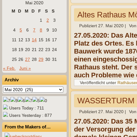
Mai 2020
M
D
M
D
F
S
S
Altes Rathaus Mö
1
2
3
Publiziert
27. Mai 2020
|
Von
4
5
6
7
8
9
10
27.05.2020: Das Alt
11
12
13
14
15
16
17
Platz des Ortes. E
18
19
20
21
22
23
24
Bauwerk wurde 1876
einen eingeschossi
25
26
27
28
29
30
31
Rathaus steht. Der s
« Feb.
Juni »
auch Probleme wie 
Archiv
Veröffentlicht unter
Rathäuse
Archiv
WASSERTURM
Users Today : 711
Publiziert
27. Mai 2020
|
Von
Users Yesterday : 877
27.05.2020: Das 35 
From the Makers of…
der Versorgung der