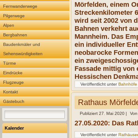
Mörfelden, einem Or
Fernwanderwege
Streckenkilometer 
Pilgerwege
wird seit 2002 von 
Alpen
Bahnen verkehrt auc
Bergbahnen
Mannheim. Das Empf
ein individueller E
Baudenkmäler und
neobarocke Formen 
Sehenswürdigkeiten
ein zweigeschossige
Türme
Fassade mittig von 
Eindrücke
Hessischen Denkma
Flugzeuge
Veröffentlicht unter
Bahnhöfe
Kontakt
Rathaus Mörfeld
Gästebuch
Publiziert
27. Mai 2020
|
Von
27.05.2020: Das Rat
Kalender
Veröffentlicht unter
Rathäuse