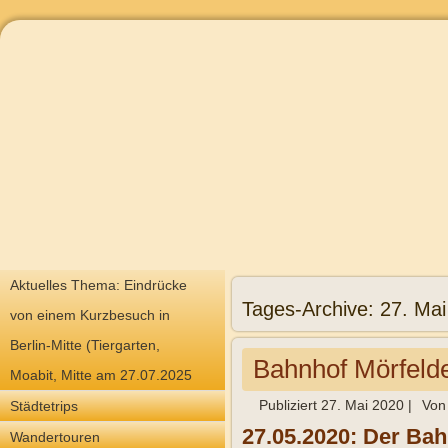
Aktuelles Thema: Eindrücke
Tages-Archive:
27. Mai
von einem Kurzbesuch in
Berlin-Mitte (Tiergarten,
Bahnhof Mörfeld
Moabit, Mitte am 27.07.2025
Publiziert
27. Mai 2020
|
Von
Städtetrips
27.05.2020: Der Bah
Wandertouren