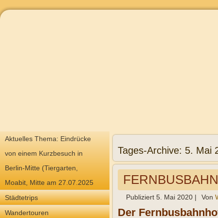
Aktuelles Thema: Eindrücke
Tages-Archive:
5. Mai 
von einem Kurzbesuch in
Berlin-Mitte (Tiergarten,
FERNBUSBAHN
Moabit, Mitte am 27.07.2025
Publiziert
5. Mai 2020
|
Von
Städtetrips
Der Fernbusbahnhof 
Wandertouren