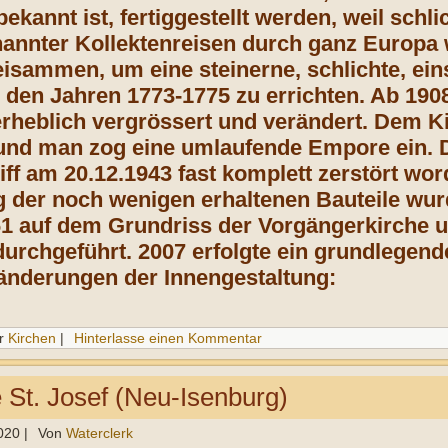
ekannt ist, fertiggestellt werden, weil schlic
nannter Kollektenreisen durch ganz Europa
eisammen, um eine steinerne, schlichte, eins
n den Jahren 1773-1775 zu errichten. Ab 19
t erheblich vergrössert und verändert. Dem K
und man zog eine umlaufende Empore ein. Die
f am 20.12.1943 fast komplett zerstört wor
 der noch wenigen erhaltenen Bauteile wu
1 auf dem Grundriss der Vorgängerkirche 
durchgeführt. 2007 erfolgte ein grundlegen
änderungen der Innengestaltung:
r
Kirchen
|
Hinterlasse einen Kommentar
e St. Josef (Neu-Isenburg)
020
|
Von
Waterclerk