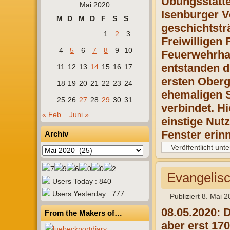
Übungsstätte
Mai 2020
Isenburger V
M
D
M
D
F
S
S
geschichtstr
1
2
3
Freiwilligen
4
5
6
7
8
9
10
Feuerwehrhau
entstanden d
11
12
13
14
15
16
17
ersten Oberg
18
19
20
21
22
23
24
ehemaligen S
25
26
27
28
29
30
31
verbindet. H
« Feb.
Juni »
einstige Nut
Fenster erin
Archiv
Veröffentlicht unte
Archiv
Evangelisc
Users Today : 840
Users Yesterday : 777
Publiziert
8. Mai 2
08.05.2020: 
From the Makers of…
aber erst 17