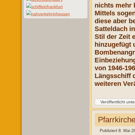
nichts mehr b
Mittels soge
diese aber b
Satteldach i
Stil der Zei
hinzugefügt 
Bombenangrif
Einbeziehung
von 1946-196
Längsschiff 
weiteren Ver
Veröffentlicht unte
Pfarrkirch
Publiziert
8. Mai 2