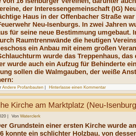
 von 16 Isenburger Vereinen, darunter auch
ereine, der Interessengemeinschaft (IG) Ne
ächtige Haus in der Offenbacher Straße war 
 Feuerwehr Neu-Isenburgs. In zwei Jahren 
s für seine neue Bestimmung umgebaut. In
urch Raumtrennwände die heutigen Vereins
eschoss ein Anbau mit einem großen Verans
chlauchturm wurde das Treppenhaus, das d
ier wurde auch ein Aufzug für Behinderte ei
zung sollen die Walmgauben, der weiße Anst
nern:
r
Andere Profanbauten
|
Hinterlasse einen Kommentar
he Kirche am Marktplatz (Neu-Isenburg
020
|
Von
Waterclerk
Der Grundstein einer ersten Kirche wurde a
06 konnte ein schlichter Holzbau, von desse