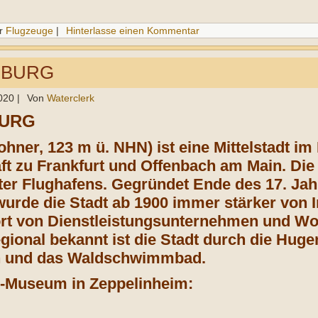
r
Flugzeuge
|
Hinterlasse einen Kommentar
NBURG
020
|
Von
Waterclerk
BURG
hner, 123 m ü. NHN) ist eine Mittelstadt im
t zu Frankfurt und Offenbach am Main. Die S
ter Flughafens. Gegründet Ende des 17. Jah
urde die Stadt ab 1900 immer stärker von In
rt von Dienstleistungsunternehmen und Wo
gional bekannt ist die Stadt durch die Huge
 und das Waldschwimmbad.
n-Museum in Zeppelinheim: