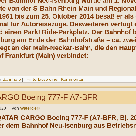
 Der Bahnhof Neu-Isenburg wurde am 1. No
te von der S-Bahn Rhein-Main und Regional
1961 bis zum 25. Oktober 2014 besaß er als
nal für Autoreisezüge. Desweiteren verfügt 
d einen Park+Ride-Parkplatz. Der Bahnhof 
burg am Ende der Bahnhofstraße – ca. zwe
 liegt an der Main-Neckar-Bahn, die den Ha
 Frankfurt (Main) verbindet:
r
Bahnhöfe
|
Hinterlasse einen Kommentar
RGO Boeing 777-F A7-BFR
020
|
Von
Waterclerk
QATAR CARGO Boeing 777-F (A7-BFR, Bj. 20
er dem Bahnhof Neu-Isenburg aus Betriebsr