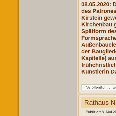
08.05.2020: 
des Patrones
Kirstein gew
Kirchenbau g
Spätform des
Formsprache 
Außenbauelem
der Bauglied
Kapitelle) a
frühchristli
Künstlerin D
Veröffentlicht unte
Rathaus N
Publiziert
8. Mai 2