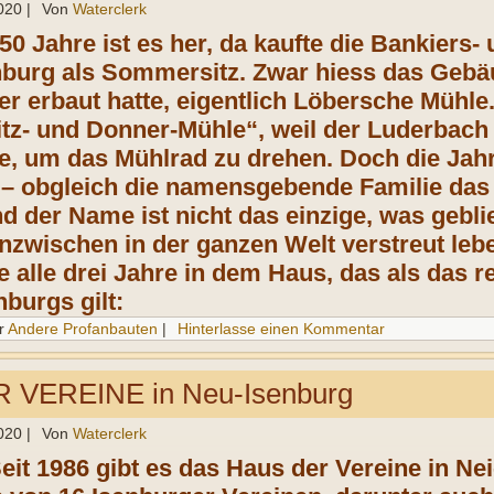
020
|
Von
Waterclerk
50 Jahre ist es her, da kaufte die Bankiers
nburg als Sommersitz. Zwar hiess das Gebä
r erbaut hatte, eigentlich Löbersche Mühl
itz- und Donner-Mühle“, weil der Luderbac
e, um das Mühlrad zu drehen. Doch die Jah
– obgleich die namensgebende Familie das
d der Name ist nicht das einzige, was gebli
zwischen in der ganzen Welt verstreut leben,
e alle drei Jahre in dem Haus, das als das r
burgs gilt:
r
Andere Profanbauten
|
Hinterlasse einen Kommentar
 VEREINE in Neu-Isenburg
020
|
Von
Waterclerk
eit 1986 gibt es das Haus der Vereine in Nei