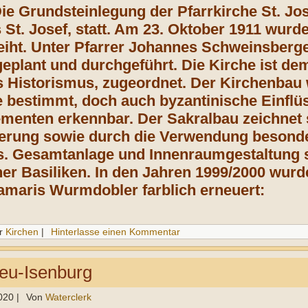
Die Grundsteinlegung der Pfarrkirche St. Jo
 St. Josef, statt. Am 23. Oktober 1911 wurde
eiht. Unter Pfarrer Johannes Schweinsberge
eplant und durchgeführt. Die Kirche ist dem
 Historismus, zugeordnet. Der Kirchenbau
bestimmt, doch auch byzantinische Einflü
enten erkennbar. Der Sakralbau zeichnet s
erung sowie durch die Verwendung besonder
us. Gesamtanlage und Innenraumgestaltung s
cher Basiliken. In den Jahren 1999/2000 wu
amaris Wurmdobler farblich erneuert:
r
Kirchen
|
Hinterlasse einen Kommentar
eu-Isenburg
020
|
Von
Waterclerk