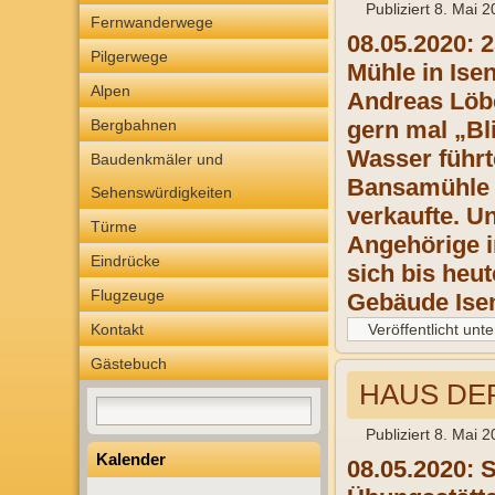
Publiziert
8. Mai 2
Fernwanderwege
08.05.2020: 2
Pilgerwege
Mühle in Ise
Alpen
Andreas Löbe
Bergbahnen
gern mal „Bl
Wasser führt
Baudenkmäler und
Bansamühle 
Sehenswürdigkeiten
verkaufte. Un
Türme
Angehörige in
Eindrücke
sich bis heut
Flugzeuge
Gebäude Isen
Kontakt
Veröffentlicht unte
Gästebuch
HAUS DER
Publiziert
8. Mai 2
Kalender
08.05.2020: S