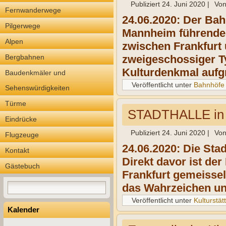
Publiziert
24. Juni 2020
|
Vo
Fernwanderwege
24.06.2020: Der Bah
Pilgerwege
Mannheim führenden
Alpen
zwischen Frankfurt
Bergbahnen
zweigeschossiger Ty
Kulturdenkmal aufg
Baudenkmäler und
Veröffentlicht unter
Bahnhöfe
Sehenswürdigkeiten
Türme
STADTHALLE in
Eindrücke
Publiziert
24. Juni 2020
|
Vo
Flugzeuge
24.06.2020: Die Stad
Kontakt
Direkt davor ist de
Gästebuch
Frankfurt gemeisselt
das Wahrzeichen un
Veröffentlicht unter
Kulturstät
Kalender