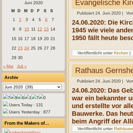
Evangelische Ki
Juni 2020
M
D
M
D
F
S
S
Publiziert
24. Juni 2020
|
Vo
1
2
3
4
5
6
7
24.06.2020: Die Kir
1945 wie viele ande
8
9
10
11
12
13
14
1950 fällt heute be
15
16
17
18
19
20
21
22
23
24
25
26
27
28
Veröffentlicht unter
Kirchen
|
29
30
« Mai
Juli »
Rathaus Gernshe
Archiv
Publiziert
24. Juni 2020
|
Vo
Archiv
24.06.2020: Das Geb
war ein bekannter u
und erstellte vor a
Users Today : 131
Users Yesterday : 877
Bauwerke. Das heuti
beim Angriff der All
From the Makers of…
Veröffentlicht unter
Rathäuse