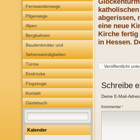
Glockenturm 
Fernwanderwege
katholischen
Pilgerwege
abgerissen, 
eine neue Ki
Alpen
Kirche ferti
Bergbahnen
in Hessen. D
Baudenkmäler und
Sehenswürdigkeiten
Türme
Veröffentlicht unte
Eindrücke
Schreibe 
Flugzeuge
Kontakt
Deine E-Mail-Adresse
Gästebuch
Kommentar
*
Kalender