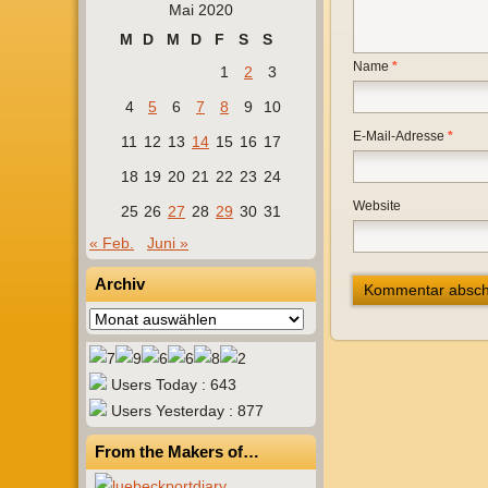
Mai 2020
M
D
M
D
F
S
S
Name
*
1
2
3
4
5
6
7
8
9
10
E-Mail-Adresse
*
11
12
13
14
15
16
17
18
19
20
21
22
23
24
Website
25
26
27
28
29
30
31
« Feb.
Juni »
Archiv
Archiv
Users Today : 643
Users Yesterday : 877
From the Makers of…