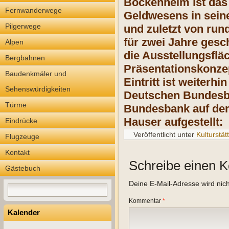
Bockenheim ist das
Fernwanderwege
Geldwesens in seine
Pilgerwege
und zuletzt von run
für zwei Jahre ges
Alpen
die Ausstellungsflä
Bergbahnen
Präsentationskonzep
Baudenkmäler und
Eintritt ist weiterh
Sehenswürdigkeiten
Deutschen Bundesba
Türme
Bundesbank auf dem
Hauser aufgestellt:
Eindrücke
Veröffentlicht unter
Kulturstät
Flugzeuge
Kontakt
Schreibe einen 
Gästebuch
Deine E-Mail-Adresse wird nicht
Kommentar
*
Kalender