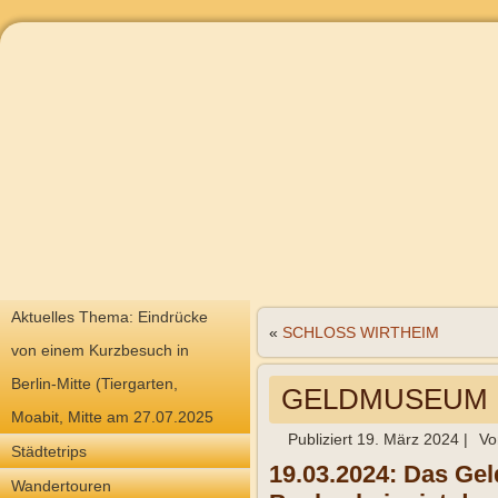
Aktuelles Thema: Eindrücke
«
SCHLOSS WIRTHEIM
von einem Kurzbesuch in
Berlin-Mitte (Tiergarten,
GELDMUSEUM Fr
Moabit, Mitte am 27.07.2025
Publiziert
19. März 2024
|
Vo
Städtetrips
19.03.2024: Das Ge
Wandertouren