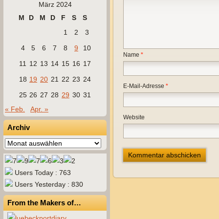
März 2024
M
D
M
D
F
S
S
1
2
3
4
5
6
7
8
9
10
Name
*
11
12
13
14
15
16
17
18
19
20
21
22
23
24
E-Mail-Adresse
*
25
26
27
28
29
30
31
« Feb.
Apr. »
Website
Archiv
Archiv
Users Today : 763
Users Yesterday : 830
From the Makers of…