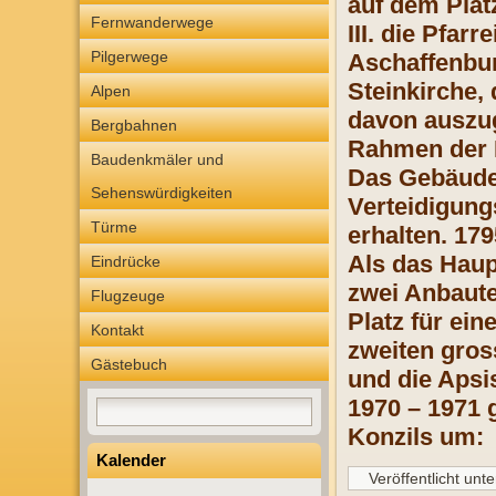
auf dem Platz
Fernwanderwege
III. die Pfar
Pilgerwege
Aschaffenbur
Steinkirche,
Alpen
davon auszug
Bergbahnen
Rahmen der 
Baudenkmäler und
Das Gebäude 
Sehenswürdigkeiten
Verteidigung
Türme
erhalten. 17
Als das Haup
Eindrücke
zwei Anbaute
Flugzeuge
Platz für ei
Kontakt
zweiten gros
Gästebuch
und die Apsi
1970 – 1971 
Konzils um:
Kalender
Veröffentlicht unte