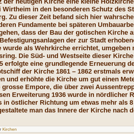
 der heutigen Kirche eine kleine Holzkirche
rei Wirtheim in den besonderen Schutz des St
g. Zu dieser Zeit befand sich hier wahrsche
 deren Fundamente bei späteren Umbauarbei
ehen, dass der Bau der gotischen Kirche 
Befestigungsanlagen der zur Stadt erhoben
wurde als Wehrkirche errichtet, umgeben mi
sring. Die Süd- und Westseite dieser Kirch
95 erfolgte eine grundlegende Erneuerung d
tschiff der Kirche 1861 – 1862 erstmals erw
n und erhöhte die Kirche um gut einen Met
ne grosse Empore, die über zwei Aussentrepp
sen Erweiterung 1936 wurde in nördlicher R
s in östlicher Richtung um etwas mehr als 
gestaltete man das Innere der Kirche nach d
r
Kirchen