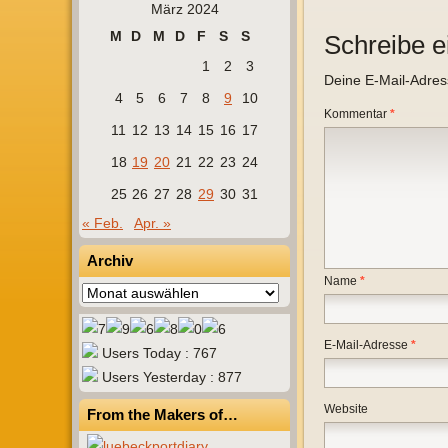
März 2024
M
D
M
D
F
S
S
Schreibe 
1
2
3
Deine E-Mail-Adresse
4
5
6
7
8
9
10
Kommentar
*
11
12
13
14
15
16
17
18
19
20
21
22
23
24
25
26
27
28
29
30
31
« Feb.
Apr. »
Archiv
Name
*
Archiv
E-Mail-Adresse
*
Users Today : 767
Users Yesterday : 877
Website
From the Makers of…