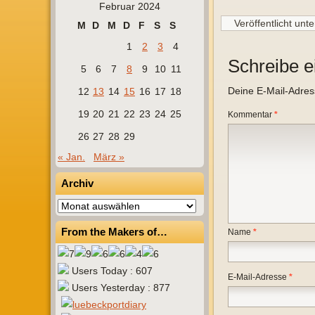
Februar 2024
Veröffentlicht unte
M
D
M
D
F
S
S
1
2
3
4
Schreibe 
5
6
7
8
9
10
11
Deine E-Mail-Adresse
12
13
14
15
16
17
18
19
20
21
22
23
24
25
Kommentar
*
26
27
28
29
« Jan.
März »
Archiv
Archiv
From the Makers of…
Name
*
Users Today : 607
E-Mail-Adresse
*
Users Yesterday : 877