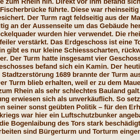
re zum Rhein hin. Direkt vor ihm befand sic
 Fischerbrücke führte. Diese war rheinseitig
sichert. Der Turm ragt feldseitig aus der M
eitig an der Aussenseite um das Gebäude her
ckelquader wurden hier verwendet. Die rhei
feiler verstärkt. Das Erdgeschoss ist eine 
n gibt es nur kleine Schiessscharten, rückw
er. Der Turm hatte insgesamt vier Geschos
eschosses befand sich ein Kamin. Der heu
r Stadtzerstörung 1689 brannte der Turm aus
Der Turm blieb erhalten, weil er zu dem Mau
zum Rhein als sehr schlechtes Bauland gal
ung erwiesen sich als unverkäuflich. So set
n seiner sonst geübten Politik – für den Er
kriegs war hier ein Luftschutzbunker ange
die Bogenlaibung des Tors stark beschädig
beiten sind Bürgerturm und Torturm eingen