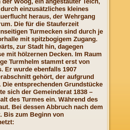
h der Woog, ein angestauter Teich,
 durch einzusätzliches kleines
auerflucht heraus, der Wehrgang
um. Die für die Stauferzeit
nseitigen Turmecken sind durch je
Torhalle mit spitzbogigem Zugang.
ärts, zur Stadt hin, dagegen
se mit hölzernen Decken. Im Raum
tige Turmhelm stammt erst von
. Er wurde ebenfalls 1907
erabschnitt gehört, der aufgrund
t. Die entsprechenden Grundstücke
zte sich der Gemeinderat 1838 –
halt des Turmes ein. Während des
baut. Bei dessen Abbruch nach dem
t. Bis zum Beginn von
etzt: