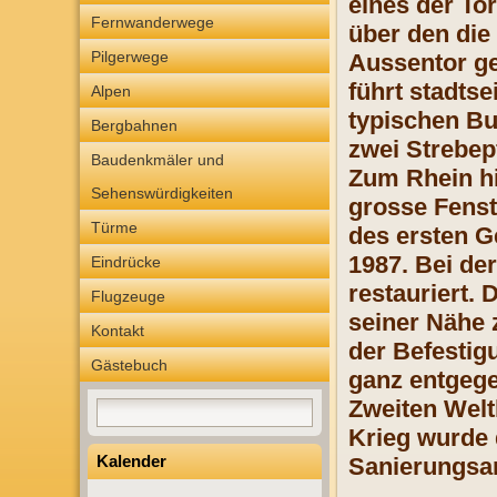
eines der To
Fernwanderwege
über den die
Pilgerwege
Aussentor ge
führt stadts
Alpen
typischen Bu
Bergbahnen
zwei Strebep
Baudenkmäler und
Zum Rhein hi
Sehenswürdigkeiten
grosse Fenst
Türme
des ersten G
1987. Bei de
Eindrücke
restauriert. 
Flugzeuge
seiner Nähe 
Kontakt
der Befestig
Gästebuch
ganz entgege
Zweiten Welt
Krieg wurde 
Kalender
Sanierungsar