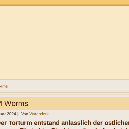
rms
 Worms
ruar 2024
|
Von
Waterclerk
er Torturm entstand anlässlich der östliche