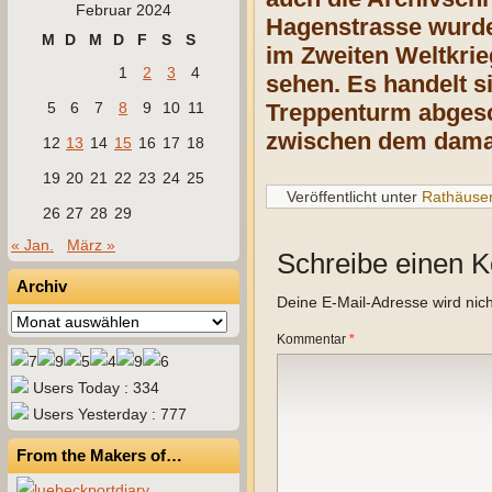
Februar 2024
Hagenstrasse wurde 
M
D
M
D
F
S
S
im Zweiten Weltkrie
1
2
3
4
sehen. Es handelt 
5
6
7
8
9
10
11
Treppenturm abgesc
zwischen dem dama
12
13
14
15
16
17
18
19
20
21
22
23
24
25
Veröffentlicht unter
Rathäuse
26
27
28
29
« Jan.
März »
Schreibe einen 
Archiv
Deine E-Mail-Adresse wird nicht
Archiv
Kommentar
*
Users Today : 334
Users Yesterday : 777
From the Makers of…