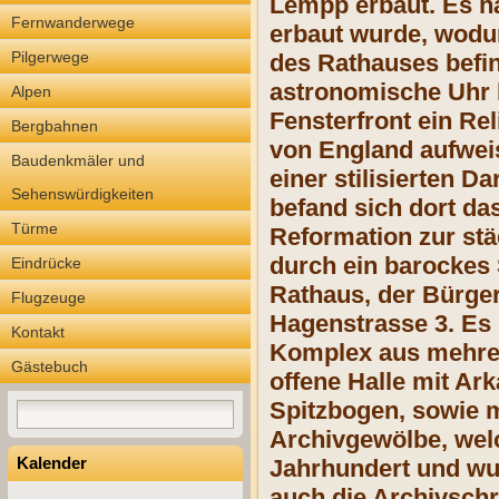
Lempp erbaut. Es ha
Fernwanderwege
erbaut wurde, wodur
Pilgerwege
des Rathauses befi
astronomische Uhr b
Alpen
Fensterfront ein Rel
Bergbahnen
von England aufweis
Baudenkmäler und
einer stilisierten D
Sehenswürdigkeiten
befand sich dort da
Türme
Reformation zur st
durch ein barockes 
Eindrücke
Rathaus, der Bürger
Flugzeuge
Hagenstrasse 3. Es
Kontakt
Komplex aus mehrer
Gästebuch
offene Halle mit Ar
Spitzbogen, sowie 
Archivgewölbe, wel
Kalender
Jahrhundert und wu
auch die Archivsch