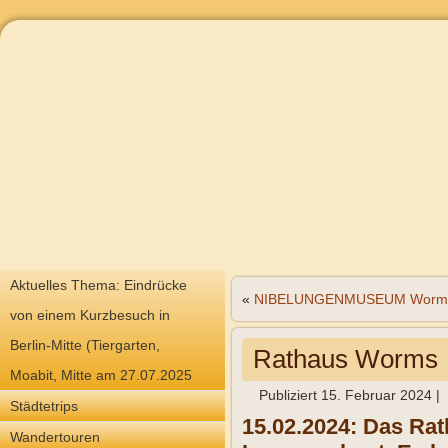
Aktuelles Thema: Eindrücke
«
NIBELUNGENMUSEUM Worm
von einem Kurzbesuch in
Berlin-Mitte (Tiergarten,
Rathaus Worms
Moabit, Mitte am 27.07.2025
Publiziert
15. Februar 2024
|
Städtetrips
15.02.2024: Das Rat
Wandertouren