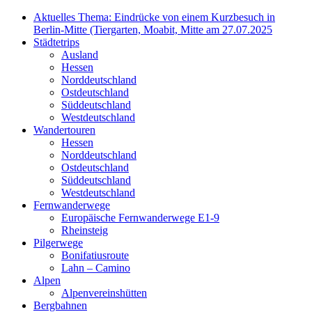
Aktuelles Thema: Eindrücke von einem Kurzbesuch in
Berlin-Mitte (Tiergarten, Moabit, Mitte am 27.07.2025
Städtetrips
Ausland
Hessen
Norddeutschland
Ostdeutschland
Süddeutschland
Westdeutschland
Wandertouren
Hessen
Norddeutschland
Ostdeutschland
Süddeutschland
Westdeutschland
Fernwanderwege
Europäische Fernwanderwege E1-9
Rheinsteig
Pilgerwege
Bonifatiusroute
Lahn – Camino
Alpen
Alpenvereinshütten
Bergbahnen