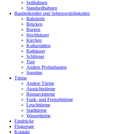
Seilbahnen
Standseilbahnen
Baudenkmäler und Sehenswürdigkeiten
Bahnhöfe
Brücken
Burgen
Hochhäuser
Kirchen
Kulturstätten
Rathäuser
Schlösser
Tore
Andere Profanbauten
Sonstige
Türme
Andere Türme
Aussichtstürme
Bismarcktürme
Funk- und Fernsehtürme
Leuchttürme
Stadttürme
Wassertürme
Eindrücke
Flugzeuge
Kontakt