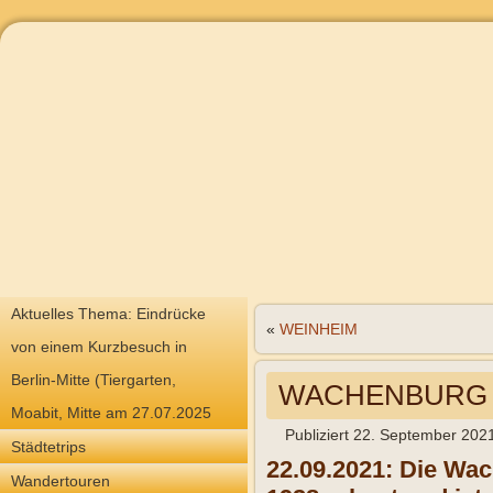
Aktuelles Thema: Eindrücke
«
WEINHEIM
von einem Kurzbesuch in
Berlin-Mitte (Tiergarten,
WACHENBURG ü
Moabit, Mitte am 27.07.2025
Publiziert
22. September 202
Städtetrips
22.09.2021: Die Wac
Wandertouren