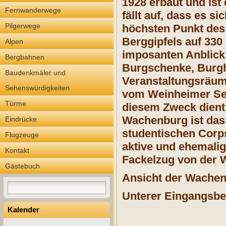
1928 erbaut und ist
Fernwanderwege
fällt auf, dass es s
Pilgerwege
höchsten Punkt des
Berggipfels auf 330
Alpen
imposanten Anblick 
Bergbahnen
Burgschenke, Burgho
Baudenkmäler und
Veranstaltungsräum
Sehenswürdigkeiten
vom Weinheimer Se
Türme
diesem Zweck dient
Wachenburg ist das 
Eindrücke
studentischen Corp
Flugzeuge
aktive und ehemalig
Kontakt
Fackelzug von der 
Gästebuch
Ansicht der Wachen
Unterer Eingangsbe
Kalender