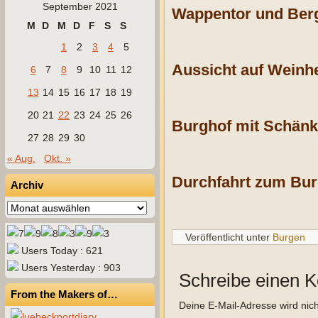
September 2021
Wappentor und Berg
M
D
M
D
F
S
S
1
2
3
4
5
Aussicht auf Weinh
6
7
8
9
10
11
12
13
14
15
16
17
18
19
20
21
22
23
24
25
26
Burghof mit Schänk
27
28
29
30
« Aug.
Okt. »
Durchfahrt zum Bur
Archiv
Archiv
Veröffentlicht unter
Burgen
Users Today : 621
Users Yesterday : 903
Schreibe einen 
From the Makers of…
Deine E-Mail-Adresse wird nicht