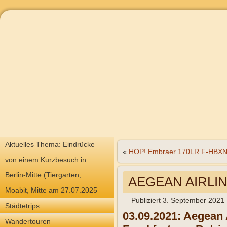
Aktuelles Thema: Eindrücke
«
HOP! Embraer 170LR F-HBX
von einem Kurzbesuch in
Berlin-Mitte (Tiergarten,
AEGEAN AIRLIN
Moabit, Mitte am 27.07.2025
Publiziert
3. September 2021
Städtetrips
03.09.2021: Aegean 
Wandertouren