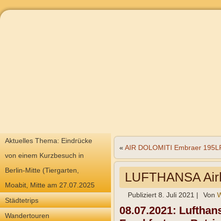
Aktuelles Thema: Eindrücke
«
AIR DOLOMITI Embraer 195L
von einem Kurzbesuch in
Berlin-Mitte (Tiergarten,
LUFTHANSA Air
Moabit, Mitte am 27.07.2025
Publiziert
8. Juli 2021
|
Von
W
Städtetrips
08.07.2021: Lufthan
Wandertouren