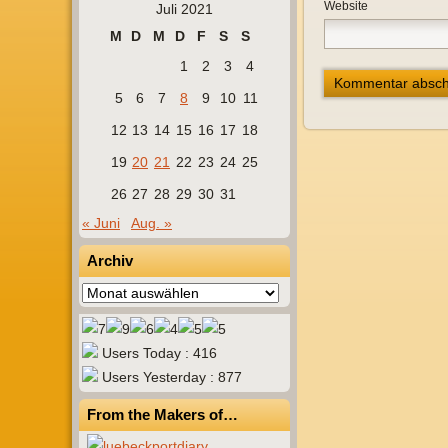
Website
Juli 2021
M
D
M
D
F
S
S
1
2
3
4
5
6
7
8
9
10
11
12
13
14
15
16
17
18
19
20
21
22
23
24
25
26
27
28
29
30
31
« Juni
Aug. »
Archiv
Archiv
Users Today : 416
Users Yesterday : 877
From the Makers of…