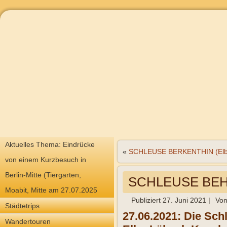
Aktuelles Thema: Eindrücke
«
SCHLEUSE BERKENTHIN (Elbe
von einem Kurzbesuch in
Berlin-Mitte (Tiergarten,
SCHLEUSE BEHL
Moabit, Mitte am 27.07.2025
Publiziert
27. Juni 2021
|
Vo
Städtetrips
27.06.2021: Die Sch
Wandertouren