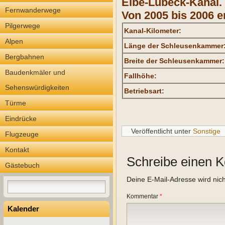
Elbe-Lübeck-Kanal.
Fernwanderwege
Von 2005 bis 2006 e
Pilgerwege
Kanal-Kilometer:
Alpen
Länge der Schleusenkammer
Bergbahnen
Breite der Schleusenkammer:
Baudenkmäler und
Fallhöhe:
Sehenswürdigkeiten
Betriebsart:
Türme
Eindrücke
Veröffentlicht unter
Sonstige
Flugzeuge
Kontakt
Schreibe einen 
Gästebuch
Deine E-Mail-Adresse wird nicht
Kommentar
*
Kalender