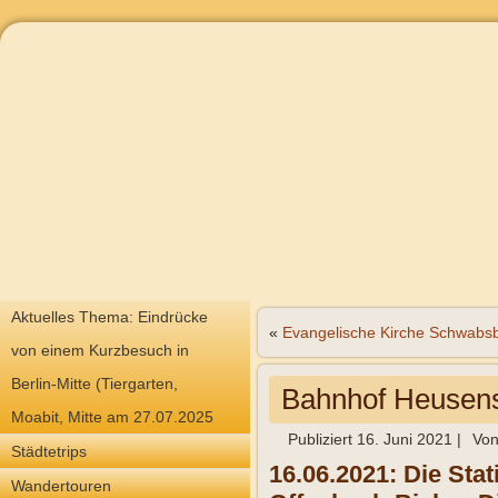
Aktuelles Thema: Eindrücke
«
Evangelische Kirche Schwabsb
von einem Kurzbesuch in
Berlin-Mitte (Tiergarten,
Bahnhof Heuse
Moabit, Mitte am 27.07.2025
Publiziert
16. Juni 2021
|
Vo
Städtetrips
16.06.2021: Die St
Wandertouren