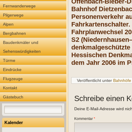
Offenbach-Bieber-D
Fernwanderwege
Bahnhof Dietzenbac
Pilgerwege
Personenverkehr auf
Fahrkartenschalter.
Alpen
Fahrplanwechsel 20
Bergbahnen
S2 (Niedernhausen–
Baudenkmäler und
denkmalgeschützte 
Sehenswürdigkeiten
Hessischen Denkmal
Türme
dem Jahr 2006 im Pr
Eindrücke
Flugzeuge
Veröffentlicht unter
Bahnhöfe
Kontakt
Schreibe einen 
Gästebuch
Deine E-Mail-Adresse wird nicht
Kommentar
*
Kalender