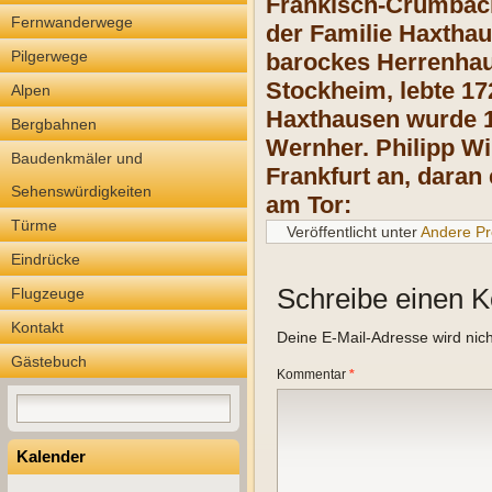
Fränkisch-Crumbach
Fernwanderwege
der Familie Haxthau
Pilgerwege
barockes Herrenhau
Stockheim, lebte 17
Alpen
Haxthausen wurde 17
Bergbahnen
Wernher. Philipp W
Baudenkmäler und
Frankfurt an, daran
Sehenswürdigkeiten
am Tor:
Türme
Veröffentlicht unter
Andere Pr
Eindrücke
Schreibe einen 
Flugzeuge
Kontakt
Deine E-Mail-Adresse wird nicht
Gästebuch
Kommentar
*
Kalender