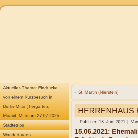
Aktuelles Thema: Eindrücke
«
St. Martin (Nierstein)
von einem Kurzbesuch in
Berlin-Mitte (Tiergarten,
HERRENHAUS HA
Moabit, Mitte am 27.07.2025
Publiziert
15. Juni 2021
|
Vo
Städtetrips
15.06.2021: Ehemali
Wandertouren