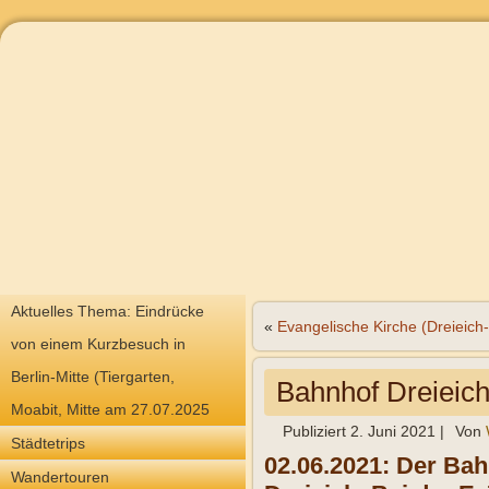
Aktuelles Thema: Eindrücke
«
Evangelische Kirche (Dreieich
von einem Kurzbesuch in
Berlin-Mitte (Tiergarten,
Bahnhof Dreieic
Moabit, Mitte am 27.07.2025
Publiziert
2. Juni 2021
|
Von
Städtetrips
02.06.2021: Der Bah
Wandertouren