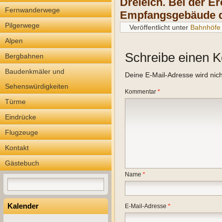
Dreieich. Bei der E
Fernwanderwege
Empfangsgebäude de
Pilgerwege
Veröffentlicht unter
Bahnhöfe
Alpen
Schreibe einen 
Bergbahnen
Baudenkmäler und
Deine E-Mail-Adresse wird nicht
Sehenswürdigkeiten
Kommentar
*
Türme
Eindrücke
Flugzeuge
Kontakt
Gästebuch
Name
*
Kalender
E-Mail-Adresse
*