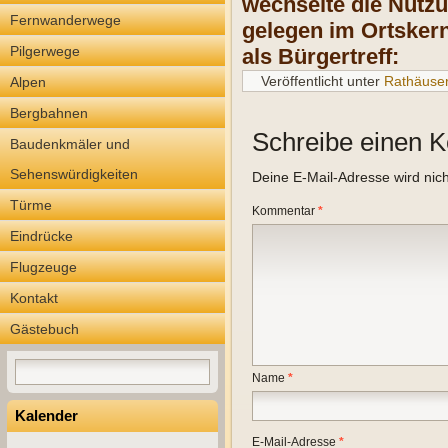
wechselte die Nutzu
Fernwanderwege
gelegen im Ortsker
Pilgerwege
als Bürgertreff:
Veröffentlicht unter
Rathäuse
Alpen
Bergbahnen
Schreibe einen 
Baudenkmäler und
Sehenswürdigkeiten
Deine E-Mail-Adresse wird nicht
Türme
Kommentar
*
Eindrücke
Flugzeuge
Kontakt
Gästebuch
Name
*
Kalender
E-Mail-Adresse
*