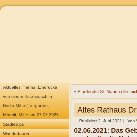
Aktuelles Thema: Eindrücke
«
Pfarrkirche St. Marien (Dreiei
von einem Kurzbesuch in
Berlin-Mitte (Tiergarten,
Altes Rathaus Dr
Moabit, Mitte am 27.07.2025
Publiziert
2. Juni 2021
|
Von
Städtetrips
02.06.2021: Das Geb
Wandertouren