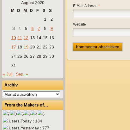
August 2020
E-Mail-Adresse
*
M
D
M
D
F
S
S
1
2
Website
3
4
5
6
7
8
9
10
11
12
13
14
15
16
17
18
19
20
21
22
23
24
25
26
27
28
29
30
31
« Juli
Sep. »
Archiv
Archiv
From the Makers of…
Users Today : 184
Users Yesterday : 777