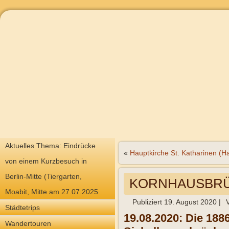
Aktuelles Thema: Eindrücke
«
Hauptkirche St. Katharinen (
von einem Kurzbesuch in
Berlin-Mitte (Tiergarten,
KORNHAUSBRÜC
Moabit, Mitte am 27.07.2025
Publiziert
19. August 2020
|
Städtetrips
19.08.2020: Die 188
Wandertouren