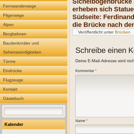
Sichelbogenbrücke 
Fernwanderwege
erheben sich Statu
Pilgerwege
Südseite: Ferdinan
die Brücke nach de
Alpen
Veröffentlicht unter
Brücken
Bergbahnen
Baudenkmäler und
Schreibe einen 
Sehenswürdigkeiten
Deine E-Mail-Adresse wird nicht
Türme
Eindrücke
Kommentar
*
Flugzeuge
Kontakt
Gästebuch
Name
*
Kalender