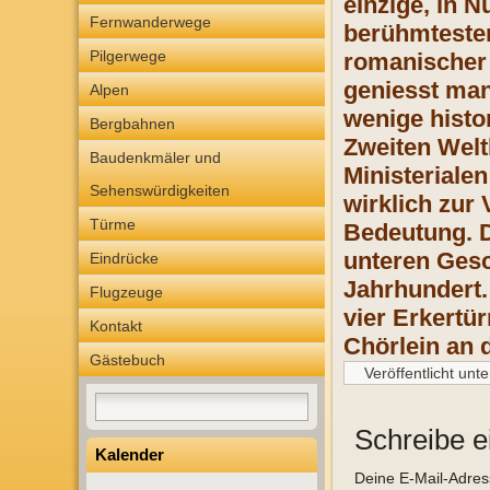
einzige, in 
Fernwanderwege
berühmtesten
Pilgerwege
romanischer 
geniesst man
Alpen
wenige histo
Bergbahnen
Zweiten Welt
Baudenkmäler und
Ministeriale
Sehenswürdigkeiten
wirklich zur
Türme
Bedeutung. D
unteren Gesc
Eindrücke
Jahrhundert.
Flugzeuge
vier Erkertü
Kontakt
Chörlein an 
Gästebuch
Veröffentlicht unte
Schreibe 
Kalender
Deine E-Mail-Adresse