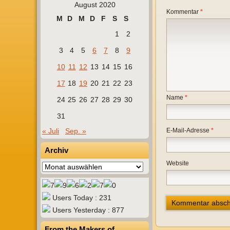
August 2020
Kommentar
*
M
D
M
D
F
S
S
1
2
3
4
5
6
7
8
9
10
11
12
13
14
15
16
17
18
19
20
21
22
23
Name
*
24
25
26
27
28
29
30
31
« Juli
Sep. »
E-Mail-Adresse
*
Archiv
Website
Archiv
Users Today : 231
Users Yesterday : 877
From the Makers of…