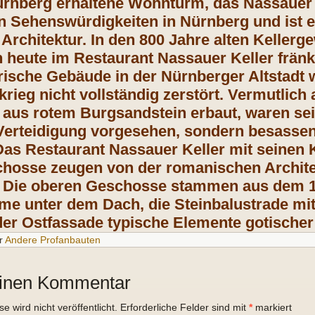
Nürnberg erhaltene Wohnturm, das Nassauer 
 Sehenswürdigkeiten in Nürnberg und ist e
Architektur. In den 800 Jahre alten Kelle
 heute im Restaurant Nassauer Keller fränk
rische Gebäude in der Nürnberger Altstadt
krieg nicht vollständig zerstört. Vermutlich
n aus rotem Burgsandstein erbaut, waren se
 Verteidigung vorgesehen, sondern besasse
as Restaurant Nassauer Keller mit seinen 
hosse zeugen von der romanischen Architek
 Die oberen Geschosse stammen aus dem 15
rme unter dem Dach, die Steinbalustrade m
der Ostfassade typische Elemente gotischer 
r
Andere Profanbauten
einen Kommentar
 wird nicht veröffentlicht.
Erforderliche Felder sind mit
*
markiert