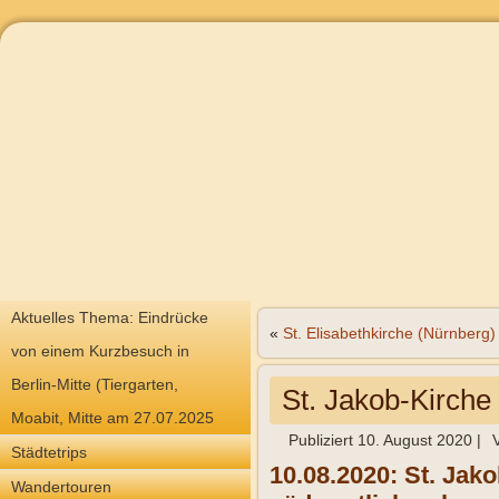
Aktuelles Thema: Eindrücke
«
St. Elisabethkirche (Nürnberg)
von einem Kurzbesuch in
Berlin-Mitte (Tiergarten,
St. Jakob-Kirche
Moabit, Mitte am 27.07.2025
Publiziert
10. August 2020
|
Städtetrips
10.08.2020: St. Jako
Wandertouren