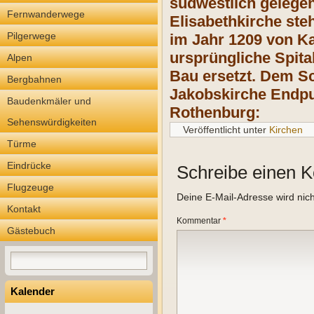
südwestlich gelegen
Fernwanderwege
Elisabethkirche ste
Pilgerwege
im Jahr 1209 von Ka
ursprüngliche Spita
Alpen
Bau ersetzt. Dem Sc
Bergbahnen
Jakobskirche Endpu
Baudenkmäler und
Rothenburg:
Sehenswürdigkeiten
Veröffentlicht unter
Kirchen
Türme
Eindrücke
Schreibe einen 
Flugzeuge
Deine E-Mail-Adresse wird nicht
Kontakt
Kommentar
*
Gästebuch
Kalender