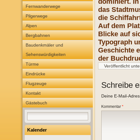
dominiert. I
Fernwanderwege
das Stadtmus
Pilgerwege
die Schiffah
Auf dem Plat
Alpen
Blicke auf s
Bergbahnen
Typograph un
Baudenkmäler und
Geschichte e
Sehenswürdigkeiten
der Buchdruc
Türme
Veröffentlicht unte
Eindrücke
Schreibe 
Flugzeuge
Kontakt
Deine E-Mail-Adresse
Gästebuch
Kommentar
*
Kalender