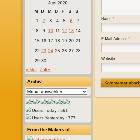
Juni 2020
M
D
M
D
F
S
S
Name
*
1
2
3
4
5
6
7
8
9
10
11
12
13
14
E-Mail-Adresse
*
15
16
17
18
19
20
21
22
23
24
25
26
27
28
Website
29
30
« Mai
Juli »
Archiv
Archiv
Users Today : 561
Users Yesterday : 777
From the Makers of…