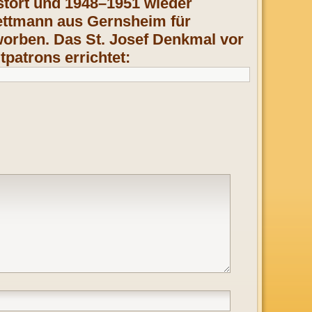
stört und 1948–1951 wieder
ettmann aus Gernsheim für
rworben. Das St. Josef Denkmal vor
patrons errichtet: