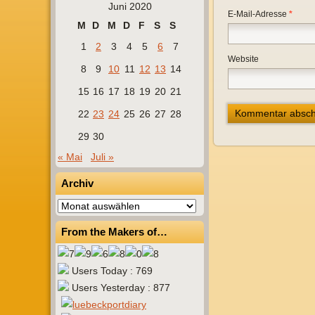
Juni 2020
E-Mail-Adresse
*
M
D
M
D
F
S
S
1
2
3
4
5
6
7
Website
8
9
10
11
12
13
14
15
16
17
18
19
20
21
22
23
24
25
26
27
28
29
30
« Mai
Juli »
Archiv
Archiv
From the Makers of…
Users Today : 769
Users Yesterday : 877