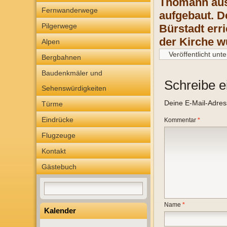
Thomann aus 
Fernwanderwege
aufgebaut. D
Pilgerwege
Bürstadt err
der Kirche w
Alpen
Veröffentlicht unte
Bergbahnen
Baudenkmäler und
Schreibe 
Sehenswürdigkeiten
Deine E-Mail-Adresse
Türme
Eindrücke
Kommentar
*
Flugzeuge
Kontakt
Gästebuch
Name
*
Kalender