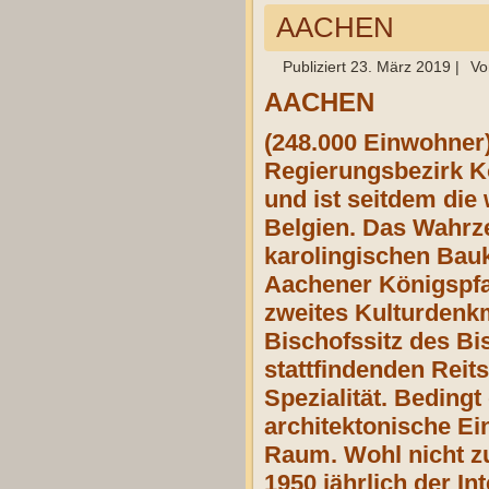
AACHEN
Publiziert
23. März 2019
|
Vo
AACHEN
(248.000 Einwohner) 
Regierungsbezirk Kö
und ist seitdem die
Belgien. Das Wahrze
karolingischen Bau
Aachener Königspfal
zweites Kulturdenk
Bischofssitz des Bi
stattfindenden Reit
Spezialität. Bedingt
architektonische Ei
Raum. Wohl nicht zu
1950 jährlich der I