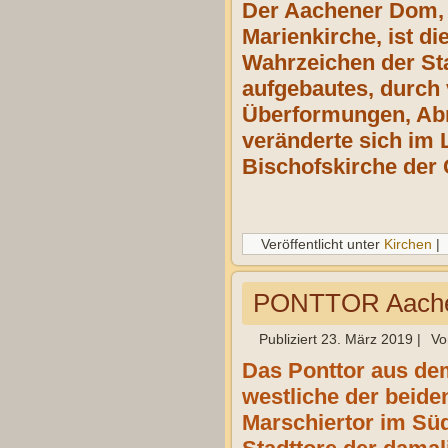
Der Aachener Dom,
Marienkirche, ist d
Wahrzeichen der Sta
aufgebautes, durch 
Überformungen, Abr
veränderte sich im 
Bischofskirche der 
Veröffentlicht unter
Kirchen
|
PONTTOR Aach
Publiziert
23. März 2019
|
Vo
Das Ponttor aus dem
westliche der beid
Marschiertor im Süd