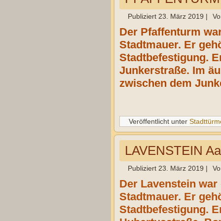
Publiziert
23. März 2019
|
Vo
Der Pfaffenturm war
Stadtmauer. Er geh
Stadtbefestigung. E
Junkerstraße. Im ä
zwischen dem Junke
Veröffentlicht unter
Stadttürm
LAVENSTEIN Aa
Publiziert
23. März 2019
|
Vo
Der Lavenstein war 
Stadtmauer. Er geh
Stadtbefestigung. E