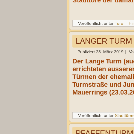
Stadttore der damal
Veröffentlicht unter
Tore
|
Hi
LANGER TURM 
Publiziert
23. März 2019
|
Vo
Der Lange Turm (au
errichteten äussere
Türmen der ehemali
Turmstraße und Jun
Mauerrings (23.03.2
Veröffentlicht unter
Stadttürm
PFAFFENTURM 