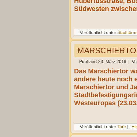
Hubertusstraße, Box
Südwesten zwischen
Veröffentlicht unter
Stadttürm
MARSCHIERTOR
Publiziert
23. März 2019
|
Vo
Das Marschiertor w
andere heute noch er
Marschiertor und Ja
Stadtbefestigungsri
Westeuropas (23.03.
Veröffentlicht unter
Tore
|
Hi