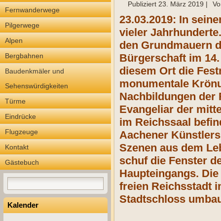
Publiziert
23. März 2019
|
Vo
Fernwanderwege
23.03.2019: In sein
Pilgerwege
vieler Jahrhunderte
Alpen
den Grundmauern de
Bergbahnen
Bürgerschaft im 14.
diesem Ort die Fest
Baudenkmäler und
monumentale Krönung
Sehenswürdigkeiten
Nachbildungen der 
Türme
Evangeliar der mitt
Eindrücke
im Reichssaal befin
Flugzeuge
Aachener Künstlers 
Szenen aus dem Leb
Kontakt
schuf die Fenster d
Gästebuch
Haupteingangs. Die
freien Reichsstadt 
Stadtschloss umbau
Kalender