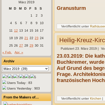
März 2019
Granusturm
M
D
M
D
F
S
S
1
2
3
4
5
6
7
8
9
10
Veröffentlicht unter
Rathäuse
11
12
13
14
15
16
17
18
19
20
21
22
23
24
Heilig-Kreuz-Kir
25
26
27
28
29
30
31
Publiziert
23. März 2019
|
Vo
« Feb.
Apr. »
23.03.2019: Die kat
Archiv
Buchkremer, wurde i
Auf Grund des begre
Archiv
Frage. Architektoni
französischen Hoc
Users Today : 83
Users Yesterday : 903
From the Makers of…
Veröffentlicht unter
Kirchen
|