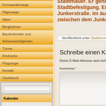
Stadtmauer. Er geh
Fernwanderwege
Stadtbefestigung. E
Pilgerwege
Junkerstraße. Im ä
zwischen dem Junke
Alpen
Bergbahnen
Baudenkmäler und
Veröffentlicht unter
Stadttürm
Sehenswürdigkeiten
Türme
Schreibe einen 
Eindrücke
Deine E-Mail-Adresse wird nicht
Flugzeuge
Kommentar
*
Kontakt
Gästebuch
Kalender