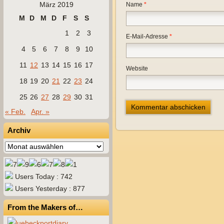
März 2019
Name
*
M
D
M
D
F
S
S
1
2
3
E-Mail-Adresse
*
4
5
6
7
8
9
10
11
12
13
14
15
16
17
Website
18
19
20
21
22
23
24
25
26
27
28
29
30
31
« Feb.
Apr. »
Archiv
Archiv
Users Today : 742
Users Yesterday : 877
From the Makers of…