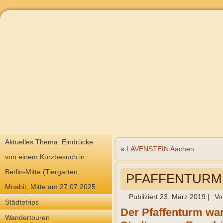
Aktuelles Thema: Eindrücke
«
LAVENSTEIN Aachen
von einem Kurzbesuch in
Berlin-Mitte (Tiergarten,
PFAFFENTURM 
Moabit, Mitte am 27.07.2025
Publiziert
23. März 2019
|
Vo
Städtetrips
Der Pfaffenturm war
Wandertouren