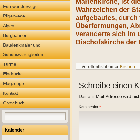
Marienkirche, ist d
Fernwanderwege
Wahrzeichen der Sta
Pilgerwege
aufgebautes, durch 
Überformungen, Abr
Alpen
veränderte sich im 
Bergbahnen
Bischofskirche der 
Baudenkmäler und
Sehenswürdigkeiten
Türme
Veröffentlicht unter
Kirchen
Eindrücke
Schreibe einen 
Flugzeuge
Kontakt
Deine E-Mail-Adresse wird nicht
Gästebuch
Kommentar
*
Kalender