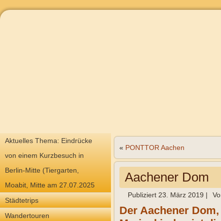
Aktuelles Thema: Eindrücke
«
PONTTOR Aachen
von einem Kurzbesuch in
Berlin-Mitte (Tiergarten,
Aachener Dom
Moabit, Mitte am 27.07.2025
Publiziert
23. März 2019
|
Vo
Städtetrips
Der Aachener Dom,
Wandertouren