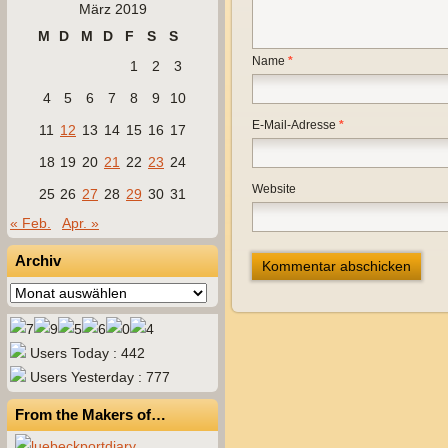
März 2019
M
D
M
D
F
S
S
Name
*
1
2
3
4
5
6
7
8
9
10
E-Mail-Adresse
*
11
12
13
14
15
16
17
18
19
20
21
22
23
24
Website
25
26
27
28
29
30
31
« Feb.
Apr. »
Archiv
Archiv
Users Today : 442
Users Yesterday : 777
From the Makers of…